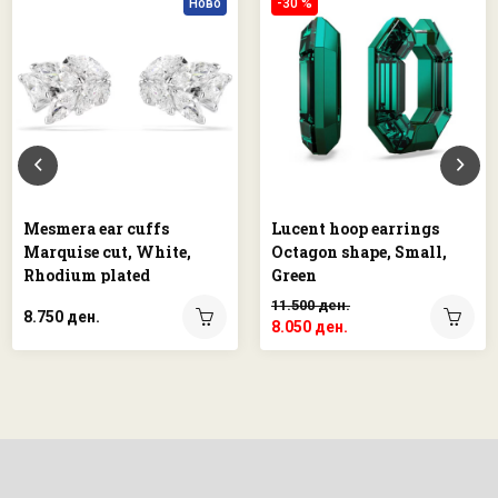
Ново
-30 %
Mesmera ear cuffs
Lucent hoop earrings
Marquise cut, White,
Octagon shape, Small,
Rhodium plated
Green
11.500 ден.
8.750 ден.
8.050 ден.