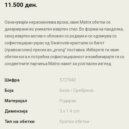
11.500 ден.
Означувајќи нераскинлива врска, овие Matrix обетки се
дизајнирани во уникатен извртен стил. Во форма на панделка,
секој извртен мотив е обложен со родиум и се одликува со
софистициран украс од Swarovski кристали со багет
(правоаголен) пресек во „prong“ поставка. Изберете ги овие
обетки кога е потребна софистицираност и комбинирајте ги со
соодветните парчиња Matrix накит за усогласен изглед.
Шифра
5727040
Боја
Бела • Сребрена
Материјал
Родиран
Димензија
3 x 1.4 cm
Тип на обетки
Кратки обетки