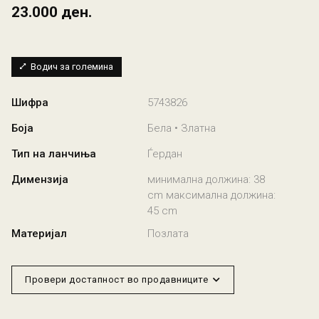
23.000 ден.
Водич за големина
Шифра
5743826
Боја
Бела • Златна
Тип на ланчиња
Ѓердан
Димензија
минимална должина: 38
cm максимална должина:
45 cm
Материјал
Позлата
Провери достапност во продавниците