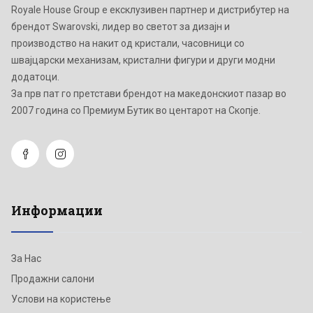
Royale House Group е ексклузивен партнер и дистрибутер на
брендот Swarovski, лидер во светот за дизајн и
производство на накит од кристали, часовници со
швајцарски механизам, кристални фигури и други модни
додатоци.
Зa прв пат го претстави брендот на македонскиот пазар во
2007 година со Премиум Бутик во центарот на Скопје.
Информации
За Нас
Продажни салони
Услови на користење