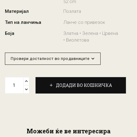
52 cm
Материјал
Позлата
Тип на ланчиња
Ланче со привезок
Боја
Златна • Зелена • Црвена
• Виолетова
Провери достапност во продавниците
ДОДАДИ ВО КОШНИЧКА
Можеби ќе ве интересира