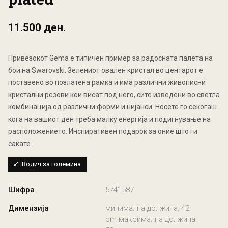
11.500 ден.
Привезокот Gema е типичен пример за радосната палета на
бои на Swarovski. Зелениот овален кристал во центарот е
поставено во позлатена рамка и има различни живописни
кристални резови кои висат под него, сите изведени во светла
комбинација од различни форми и нијанси. Носете го секогаш
кога на вашиот ден треба малку енергија и подигнување на
расположението. Инспиративен подарок за оние што ги
сакате.
Водич за големина
Шифра
5741587
Димензија
минимална должина: 42
cm максимална должина: