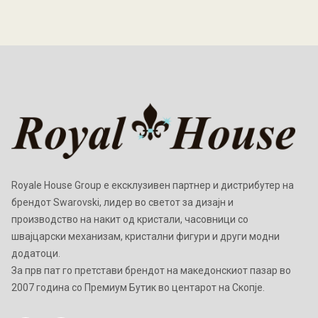
Royale House Group е ексклузивен партнер и дистрибутер на
брендот Swarovski, лидер во светот за дизајн и
производство на накит од кристали, часовници со
швајцарски механизам, кристални фигури и други модни
додатоци.
Зa прв пат го претстави брендот на македонскиот пазар во
2007 година со Премиум Бутик во центарот на Скопје.