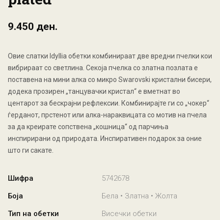
9.450 ден.
Овие слатки Idyllia обетки комбинираат две вредни пчелки кои
вибрираат со светлина. Секоја пчелка со златна позлата е
поставена на мини алка со микро Swarovski кристални бисери,
додека прозирен „танцувачки кристал“ е вметнат во
центарот за бескрајни рефлексии. Комбинирајте ги со „чокер“
ѓерданот, прстенот или алка-нараквицата со мотив на пчела
за да креирате сопствена „кошница“ од парчиња
инспирирани од природата. Инспиративен подарок за оние
што ги сакате.
Шифра
5742678
Боја
Бела • Златна • Жолта
Тип на обетки
Висечки обетки