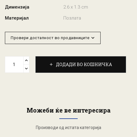
Димензија
2.6 x 1.3 cm
Материјал
Позлата
Провери достапност во продавниците
ДОДАДИ ВО КОШНИЧКА
Можеби ќе ве интересира
Производи од истата категорија