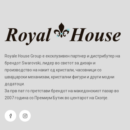
Royale House Group е ексклузивен партнер и дистрибутер на
брендот Swarovski, лидер во светот за дизајн и
производство на накит од кристали, часовници со
швајцарски механизам, кристални фигури и други модни
додатоци.
Зa прв пат го претстави брендот на македонскиот пазар во
2007 година со Премиум Бутик во центарот на Скопје.