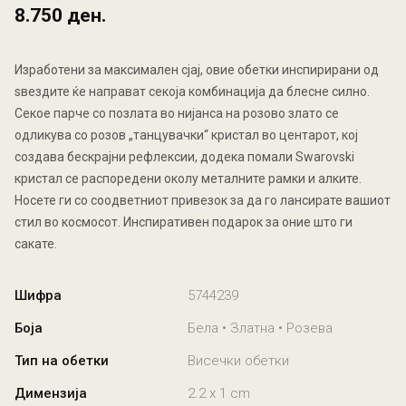
8.750 ден.
Изработени за максимален сјај, овие обетки инспирирани од
ѕвездите ќе направат секоја комбинација да блесне силно.
Секое парче со позлата во нијанса на розово злато се
одликува со розов „танцувачки“ кристал во центарот, кој
создава бескрајни рефлексии, додека помали Swarovski
кристал се распоредени околу металните рамки и алките.
Носете ги со соодветниот привезок за да го лансирате вашиот
стил во космосот. Инспиративен подарок за оние што ги
сакате.
Шифра
5744239
Боја
Бела • Златна • Розева
Тип на обетки
Висечки обетки
Димензија
2.2 x 1 cm