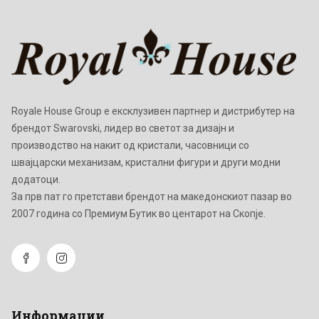
Royale House Group е ексклузивен партнер и дистрибутер на
брендот Swarovski, лидер во светот за дизајн и
производство на накит од кристали, часовници со
швајцарски механизам, кристални фигури и други модни
додатоци.
Зa прв пат го претстави брендот на македонскиот пазар во
2007 година со Премиум Бутик во центарот на Скопје.
Информации