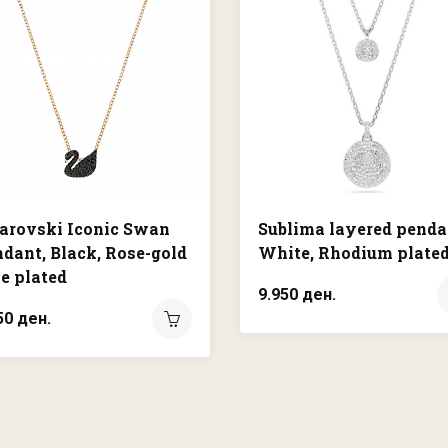
arovski Iconic Swan
Sublima layered penda
dant, Black, Rose-gold
White, Rhodium plate
e plated
9.950 ден.
50 ден.