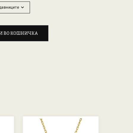
одавниците
И ВО КОШНИЧКА