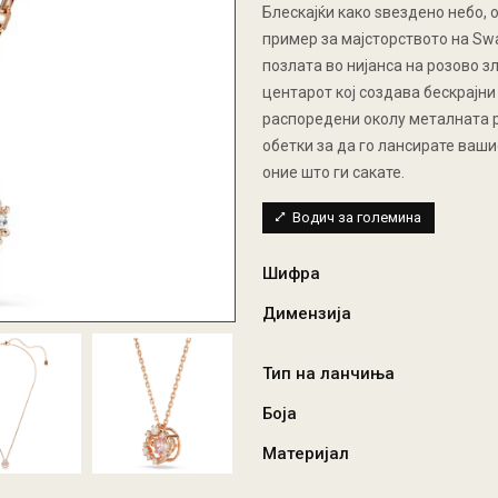
Блескајќи како ѕвездено небо, о
пример за мајсторството на Swa
позлата во нијанса на розово з
центарот кој создава бескрајни
распоредени околу металната р
обетки за да го лансирате ваши
оние што ги сакате.
Водич за големина
Шифра
Димензија
Тип на ланчиња
Боја
Материјал