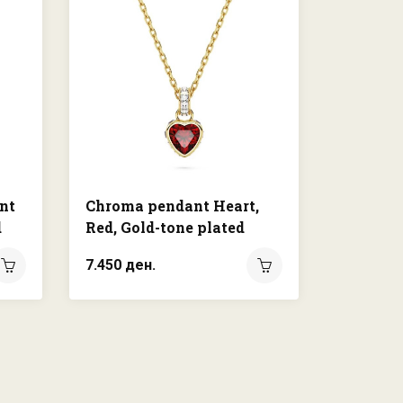
nt
Chroma pendant Heart,
Gema ne
d
Red, Gold-tone plated
cuts, Gr
plated
7.450 ден.
32.000 д