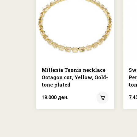
Millenia Tennis necklace
Sw
Octagon cut, Yellow, Gold-
Pen
tone plated
ton
19.000 ден.
7.4