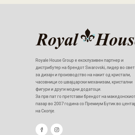
Royale House Group е ексклузивен партнер и
дистрибутер на брендот Swarovski, лидер во свет
за дизајн и производство на накит од кристали,
часовници со швајцарски механизам, кристални
фигури и други модни додатоци.
Зa прв пат го претстави брендот на македонскио
пазар во 2007 година со Премиум Бутик во цента
на Скопје.