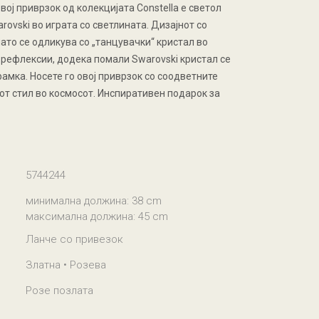
вој приврзок од колекцијата Constella е светол
rovski во играта со светлината. Дизајнот со
лато се одликува со „танцувачки“ кристал во
 рефлексии, додека помали Swarovski кристал се
амка. Носете го овој приврзок со соодветните
от стил во космосот. Инспиративен подарок за
5744244
минимална должина: 38 cm
максимална должина: 45 cm
Ланче со привезок
Златна • Розева
Розе позлата