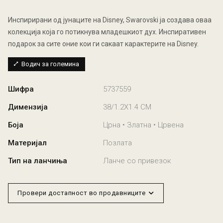
Инспирирани од јунаците на Disney, Swarovski ја создава оваа
колекција која го потикнува младешкиот дух. Инспиративен
подарок за сите оние кои ги сакаат карактерите на Disney.
Водич за големина
Шифра
5737559
Димензија
38/1.2X1.4 CM
Боја
Црна • Златна • Црвена
Материјал
Позлата
Тип на ланчиња
Ланче со привезок
Провери достапност во продавниците