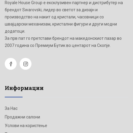
Royale House Group е ексклузивен партнер и дистрибутер на
брендот Swarovski, лидер во светот за дизајн и
производство на накит од кристали, часовници со
швајцарски механизам, кристални фигури и други модни
додатоци.
Зa прв пат го претстави брендот на македонскиот пазар во
2007 година со Премиум Бутик во центарот на Скопје.
Информации
За Нас
Продажни салони
Услови на користење