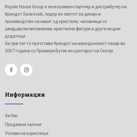
Royale House Group е ексклузивен партнер и дистрибутер на
брендот Swarovski, лидер во светот за дизајн и
производство на накит од кристали, часовници со
швајцарски механизам, кристални фигури и други модни
додатоци.
Зa прв пат го претстави брендот на македонскиот пазар во
2007 година со Премиум Бутик во центарот на Скопје.
Информации
За Нас
Продажни салони
Услови на користење