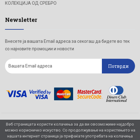
КОЛЕКЦИЈА ОД СРЕБРО
Newsletter
Внесете ја вашата Email адреса за секогаш да бидете во тек
со најновите промоции и новости
Потврди
Веб страницата користи колачиња за да ви овозможиме најдобро
Се обидуваме да бидеме што попрецизни во описот на производите,
можно корисничко искуство. Со продолжување на користењето на
прикажување на слики и цени, но не можеме да гарантираме дека сите
нашата интернет страница ја прифаќате употребата на колачиња
информации се комплетни и без грешка. Сите производи кои се