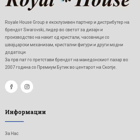
Royale House Group е ексклузивен партнер и дистрибутер на
брендот Swarovski, лидер во светот за дизајн и
производство на накит од кристали, часовници со
швајцарски механизам, кристални фигури и други модни
додатоци.
Зa прв пат го претстави брендот на македонскиот пазар во
2007 година со Премиум Бутик во центарот на Скопје.
Информации
За Нас