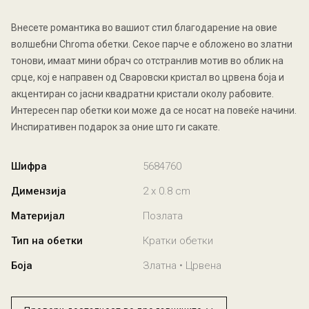
Внесете романтика во вашиот стил благодарение на овие
волшебни Chroma обетки. Секое парче е обложено во златни
тонови, имаат мини обрач со отстранлив мотив во облик на
срце, кој е направен од Сваровски кристал во црвена боја и
акцентиран со јасни квадратни кристали околу рабовите.
Интересен пар обетки кои може да се носат на повеќе начини.
Инспиративен подарок за оние што ги сакате.
Шифра
5684760
Димензија
2 x 0.8 cm
Материјал
Позлата
Тип на обетки
Кратки обетки
Боја
Златна • Црвена