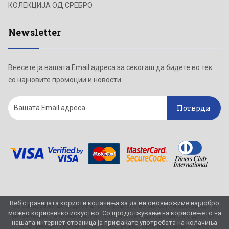
КОЛЕКЦИЈА ОД СРЕБРО
Newsletter
Внесете ја вашата Email адреса за секогаш да бидете во тек
со најновите промоции и новости
Потврди
Веб страницата користи колачиња за да ви овозможиме најдобро
Се обидуваме да бидеме што попрецизни во описот на производите,
можно корисничко искуство. Со продолжување на користењето на
прикажување на слики и цени, но не можеме да гарантираме дека сите
нашата интернет страница ја прифаќате употребата на колачиња
информации се комплетни и без грешка. Сите производи кои се