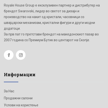
Royale House Group е ексклузивен партнер и дистрибутер на
брендот Swarovski, лидер во светот за дизајн и
производство на накит од кристали, часовници со
швајцарски механизам, кристални фигури и други модни
додатоци.
Зa прв пат го претстави брендот на македонскиот пазар во
2007 година со Премиум Бутик во центарот на Скопје.
Информации
За Нас
Продажни салони
Услови на користење