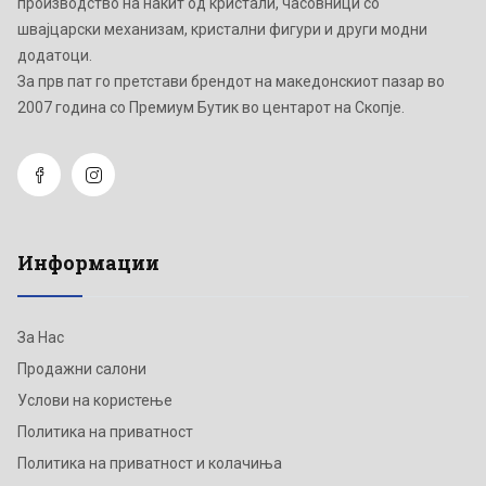
производство на накит од кристали, часовници со
швајцарски механизам, кристални фигури и други модни
додатоци.
Зa прв пат го претстави брендот на македонскиот пазар во
2007 година со Премиум Бутик во центарот на Скопје.
Информации
За Нас
Продажни салони
Услови на користење
Политика на приватност
Политика на приватност и колачиња