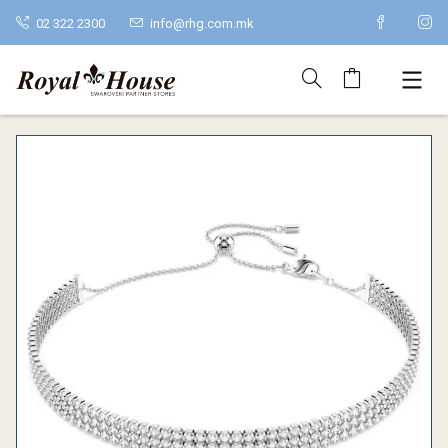
02 322 2300
info@rhg.com.mk