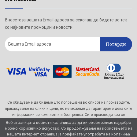
Внесете ја вашата Email адреса за секогаш да бидете во тек
со најновите промоции и новости
Потврди
Се обидуваме да бидеме што попрецизни во описот на производите,
прикажување на слики и цени, но не можеме да гарантираме дека сите
информации се комплетни и без грешка. Сите производи кои се
прикажани се дел од нашата понуда, но не се подразбира дека се
Веб страницата користи колачиња за да ви овозможиме најдобро
достапни во секој момент.
можно корисничко искуство. Со продолжување на користењето на
Ви благодариме на разбирањето
нашата интернет страница ја прифаќате употребата на колачиња