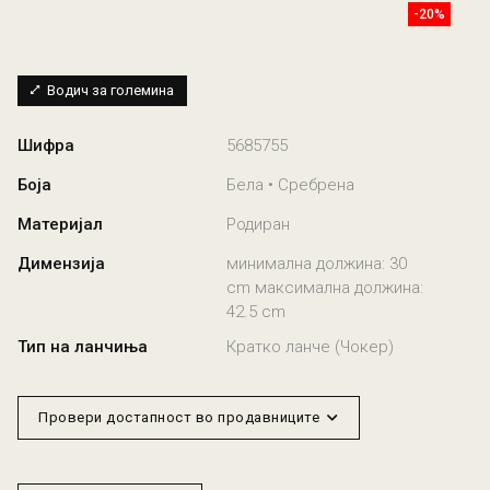
-20%
Водич за големина
Шифра
5685755
Боја
Бела • Сребрена
Материјал
Родиран
Димензија
минимална должина: 30
cm максимална должина:
42.5 cm
Тип на ланчиња
Кратко ланче (Чокер)
Провери достапност во продавниците