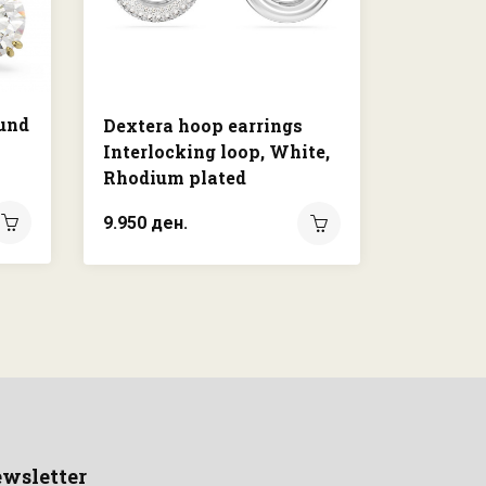
ound
Una Ang
Dextera hoop earrings
Round c
Interlocking loop, White,
Rose go
Rhodium plated
7.450 де
9.950 ден.
wsletter