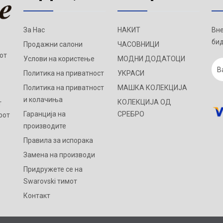
За Нас
НАКИТ
Вне
бид
Продажни салони
ЧАСОВНИЦИ
от
Услови на користење
МОДНИ ДОДАТОЦИ
Политика на приватност
УКРАСИ
Политика на приватност
МАШКА КОЛЕКЦИЈА
и колачиња
КОЛЕКЦИЈА ОД
т
Гаранција на
СРЕБРО
рот
производите
Правила за испорака
Замена на производи
Придружете се на
Swarovski тимот
Контакт