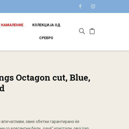
НАМАЛЕНИЕ
КОЛЕКЦИЈА ОД
СРЕБРО
ngs Octagon cut, Blue,
d
 впечатливи, овие обетки гарантирано ќе
 со елегантни бели „pavé“ кристали, овој пар