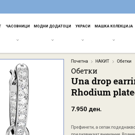
Т
ЧАСОВНИЦИ
МОДНИ ДОДАТОЦИ
УКРАСИ
МАШКА КОЛЕКЦИЈА
Почетна
НАКИТ
Обетки
Обетки
Una drop earri
Rhodium plate
7.950 ден.
Префинети, а сепак подеднакво
предизвикаат внимание. Врамени