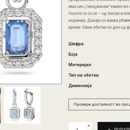
има син „танцувачки“ камен во 
Носете ги со сè – од тексас и 
изданија. Дизајн со ваква убав
време. Овие обетки се дел од фа
Шифра
Боја
Материјал
Тип на обетки
Димензија
Провери достапност во пр
ДОДАД