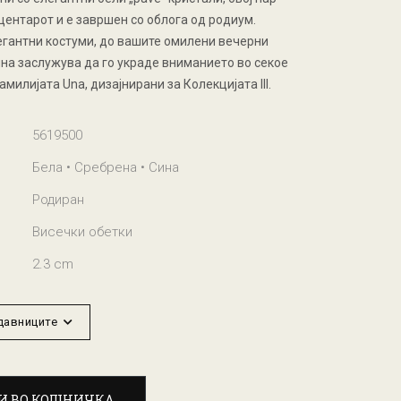
центарот и е завршен со облога од родиум.
елегантни костуми, до вашите омилени вечерни
ина заслужува да го украде вниманието во секое
милијата Una, дизајнирани за Колекцијата III.
5619500
Бела • Сребрена • Сина
Родиран
Висечки обетки
2.3 cm
одавниците
И ВО КОШНИЧКА