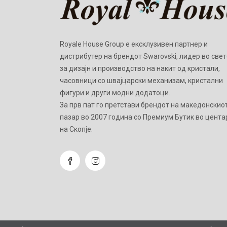
Royale House Group е ексклузивен партнер и
дистрибутер на брендот Swarovski, лидер во свет
за дизајн и производство на накит од кристали,
часовници со швајцарски механизам, кристални
фигури и други модни додатоци.
Зa прв пат го претстави брендот на македонскио
пазар во 2007 година со Премиум Бутик во цента
на Скопје.