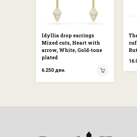
Idyllia drop earrings
The
Mixed cuts, Heart with
cuf
arrow, White, Gold-tone
Ru
plated
16.
6.250 ден.