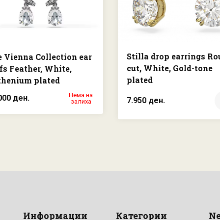
Stilla drop earrings R
 Vienna Collection ear
cut, White, Gold-tone
fs Feather, White,
plated
thenium plated
Нема на
000 ден.
7.950 ден.
залиха
Информации
Категории
Ne