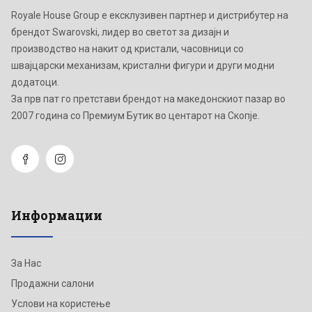
Royale House Group е ексклузивен партнер и дистрибутер на
брендот Swarovski, лидер во светот за дизајн и
производство на накит од кристали, часовници со
швајцарски механизам, кристални фигури и други модни
додатоци.
Зa прв пат го претстави брендот на македонскиот пазар во
2007 година со Премиум Бутик во центарот на Скопје.
Информации
За Нас
Продажни салони
Услови на користење