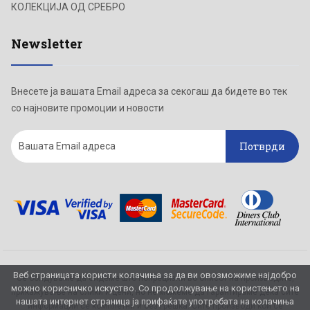
КОЛЕКЦИЈА ОД СРЕБРО
Newsletter
Внесете ја вашата Email адреса за секогаш да бидете во тек
со најновите промоции и новости
Потврди
Веб страницата користи колачиња за да ви овозможиме најдобро
Се обидуваме да бидеме што попрецизни во описот на производите,
можно корисничко искуство. Со продолжување на користењето на
прикажување на слики и цени, но не можеме да гарантираме дека сите
нашата интернет страница ја прифаќате употребата на колачиња
информации се комплетни и без грешка. Сите производи кои се