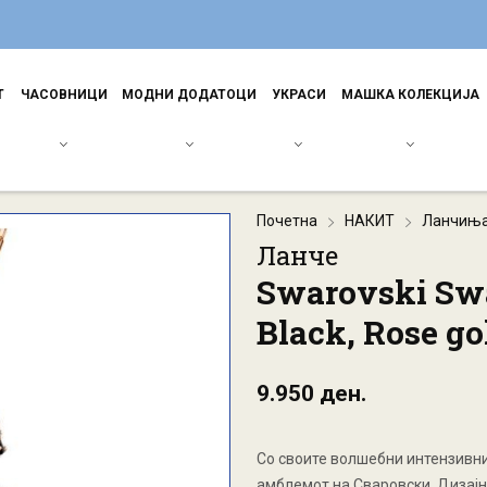
Т
ЧАСОВНИЦИ
МОДНИ ДОДАТОЦИ
УКРАСИ
МАШКА КОЛЕКЦИЈА
Почетна
НАКИТ
Ланчињ
Ланче
Swarovski Sw
Black, Rose go
9.950 ден.
Со своите волшебни интензивни
амблемот на Сваровски. Дизајн