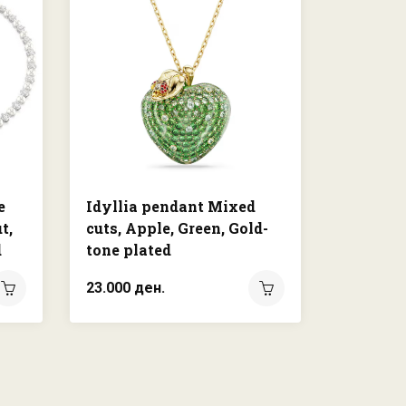
e
Idyllia pendant Mixed
Matrix 
t,
cuts, Apple, Green, Gold-
cut, Wh
d
tone plated
plated
23.000 ден.
7.950 де