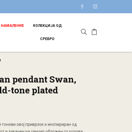
НАМАЛЕНИЕ
КОЛЕКЦИЈА ОД
СРЕБРО
а
an pendant Swan,
ld-tone plated
 тонови овој приврзок е инспириран од
от е закачен на синџир обложен со розова