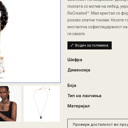
позлата со мотив на лебед, укр
ReCreated™. Мал кристал со фо
розово златни тонови. Носете 
инстантна софистицираност на 
ги сакате.
Водич за големина
Шифра
Димензија
Боја
Тип на ланчиња
Материјал
Провери достапност во пр