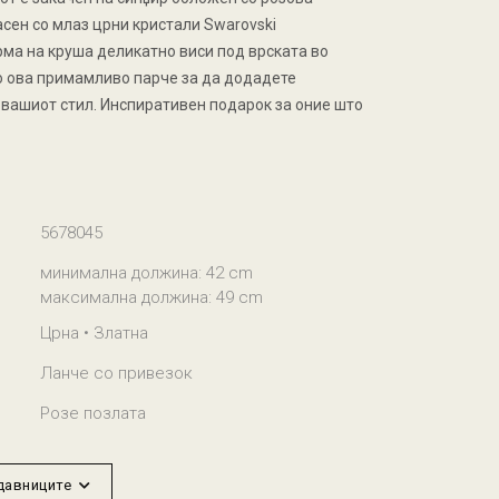
асен со млаз црни кристали Swarovski
рма на круша деликатно виси под врската во
го ова примамливо парче за да додадете
вашиот стил. Инспиративен подарок за оние што
5678045
минимална должина: 42 cm
максимална должина: 49 cm
Црна • Златна
Ланче со привезок
Розе позлата
одавниците