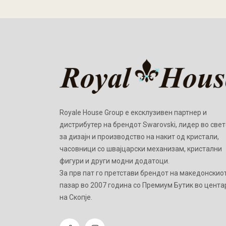
Royale House Group е ексклузивен партнер и
дистрибутер на брендот Swarovski, лидер во свет
за дизајн и производство на накит од кристали,
часовници со швајцарски механизам, кристални
фигури и други модни додатоци.
Зa прв пат го претстави брендот на македонскио
пазар во 2007 година со Премиум Бутик во цента
на Скопје.