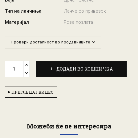
Боја
Црна • Златна
Тип на ланчиња
Ланче со привезок
Материјал
Розе позлата
Провери достапност во продавниците
ДОДАДИ ВО КОШНИЧКА
ПРЕГЛЕДАЈ ВИДЕО
Можеби ќе ве интересира