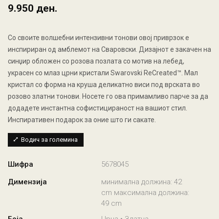
9.950 ден.
Со своите волшебни интензивни тонови овој приврзок е
инспириран од амблемот на Сваровски. Дизајнот е закачен на
синџир обложен со розова позлата со мотив на лебед,
украсен со млаз црни кристали Swarovski ReCreated™. Мал
кристал со форма на круша деликатно виси под врската во
розово златни тонови. Носете го ова примамливо парче за да
додадете инстантна софистицираност на вашиот стил.
Инспиративен подарок за оние што ги сакате.
Водич за големина
Шифра
5678045
Димензија
минимална должина: 42
cm максимална должина:
49 cm