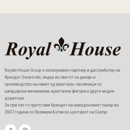
Royale House Group е ексклузивен партнер и дистрибутер на
брендот Swarovski, лидер во светот за дизајн и
производство на накит од кристали, часовници со
швајцарски механизам, кристални фигури и други модни
додатоци.
Зa прв пат го претстави брендот на македонскиот пазар во
2007 година со Премиум Бутик во центарот на Скопје.