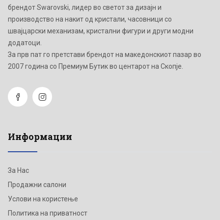
брендот Swarovski, лидер во светот за дизајн и
производство на накит од кристали, часовници со
швајцарски механизам, кристални фигури и други модни
додатоци.
Зa прв пат го претстави брендот на македонскиот пазар во
2007 година со Премиум Бутик во центарот на Скопје.
Информации
За Нас
Продажни салони
Услови на користење
Политика на приватност