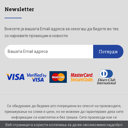
Newsletter
Внесете ја вашата Email адреса за секогаш да бидете во тек
со најновите промоции и новости
Потврди
Се обидуваме да бидеме што попрецизни во описот на производите,
прикажување на слики и цени, но не можеме да гарантираме дека сите
информации се комплетни и без грешка. Сите производи кои се
прикажани се дел од нашата понуда, но не се подразбира дека се
Веб страницата користи колачиња за да ви овозможиме најдобро