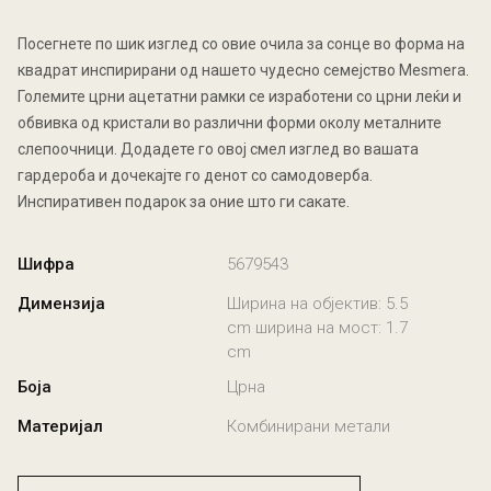
Посегнете по шик изглед со овие очила за сонце во форма на
квадрат инспирирани од нашето чудесно семејство Mesmera.
Големите црни ацетатни рамки се изработени со црни леќи и
обвивка од кристали во различни форми околу металните
слепоочници. Додадете го овој смел изглед во вашата
гардероба и дочекајте го денот со самодоверба.
Инспиративен подарок за оние што ги сакате.
Шифра
5679543
Димензија
Ширина на објектив: 5.5
cm ширина на мост: 1.7
cm
Боја
Црна
Материјал
Комбинирани метали