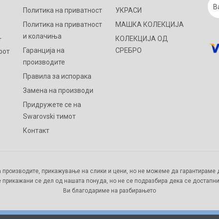
Политика на приватност
УКРАСИ
Политика на приватност
МАШКА КОЛЕКЦИЈА
и колачиња
КОЛЕКЦИЈА ОД
т
Гаранција на
СРЕБРО
рот
производите
Правила за испорака
Замена на производи
Придружете се на
Swarovski тимот
Контакт
 производите, прикажување на слики и цени, но не можеме да гарантираме д
 прикажани се дел од нашата понуда, но не се подразбира дека се достапни
Ви благодариме на разбирањето