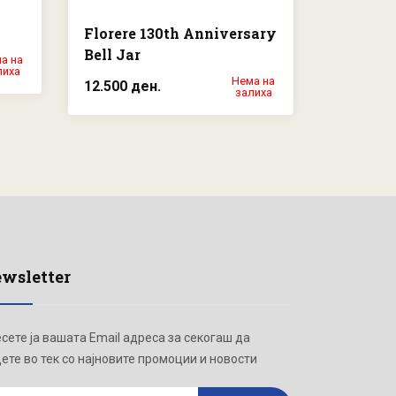
Florere 130th Anniversary
Idyllia 
Bell Jar
а на
32.000 д
лиха
Нема на
12.500 ден.
залиха
wsletter
сете ја вашата Email адреса за секогаш да
ете во тек со најновите промоции и новости