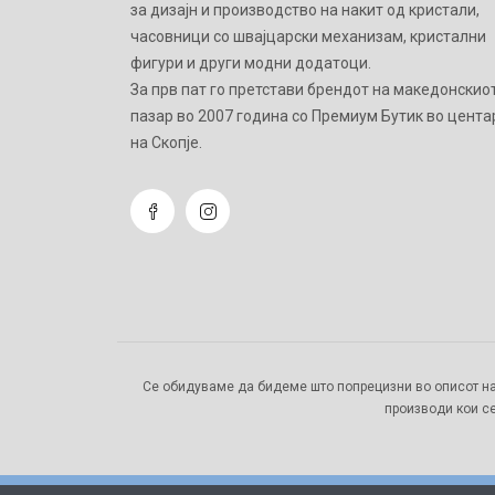
за дизајн и производство на накит од кристали,
часовници со швајцарски механизам, кристални
фигури и други модни додатоци.
Зa прв пат го претстави брендот на македонскио
пазар во 2007 година со Премиум Бутик во цента
на Скопје.
Се обидуваме да бидеме што попрецизни во описот на
производи кои се