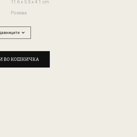
11.6 x 5.3 x 4.1 cm
Розева
одавниците
И ВО КОШНИЧКА