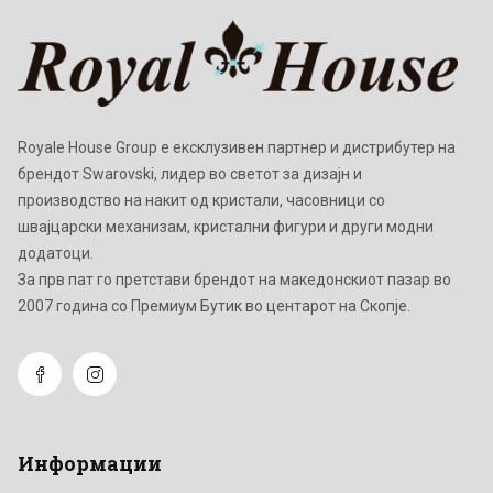
Royale House Group е ексклузивен партнер и дистрибутер на
брендот Swarovski, лидер во светот за дизајн и
производство на накит од кристали, часовници со
швајцарски механизам, кристални фигури и други модни
додатоци.
Зa прв пат го претстави брендот на македонскиот пазар во
2007 година со Премиум Бутик во центарот на Скопје.
Информации