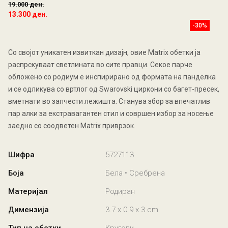
19.000 ден.
13.300 ден.
-30%
Со својот уникатен извиткан дизајн, овие Matrix обетки ја
распрскуваат светлината во сите правци. Секое парче
обложено со родиум е инспирирано од формата на панделка
и се одликува со вртлог од Swarovski циркони со багет-пресек,
вметнати во запчести лежишта. Станува збор за впечатлив
пар алки за екстравагантен стил и совршен избор за носење
заедно со соодветен Matrix приврзок.
Шифра
5727113
Боја
Бела • Сребрена
Материјал
Родиран
Димензија
3.7 x 0.9 x 3 cm