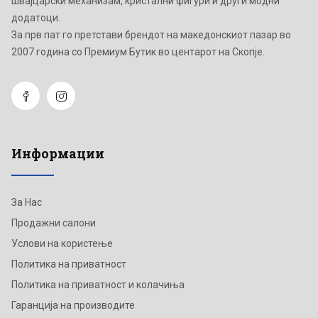
швајцарски механизам, кристални фигури и други модни
додатоци.
Зa прв пат го претстави брендот на македонскиот пазар во
2007 година со Премиум Бутик во центарот на Скопје.
Информации
За Нас
Продажни салони
Услови на користење
Политика на приватност
Политика на приватност и колачиња
Гаранција на производите