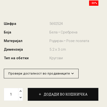
-30%
Шифра
5692524
Боја
Бела • Сребрена
Материјал
Родиран • Розе позлата
Димензија
5.2 x 3 cm
Тип на обетки
Кругови
Провери достапност во продавниците
ДОДАДИ ВО КОШНИЧКА