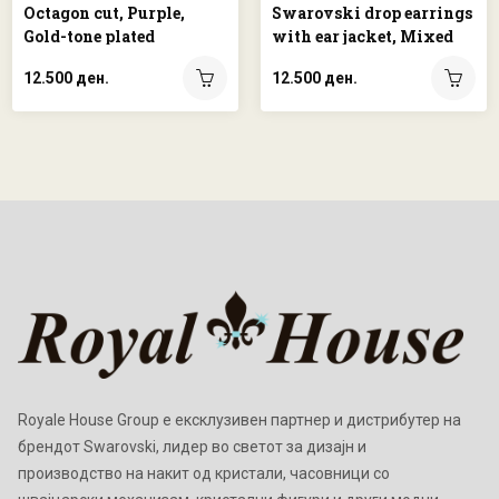
Octagon cut, Purple,
Swarovski drop earrings
Gold-tone plated
with ear jacket, Mixed
cuts, Dragonfly, Flower,
12.500 ден.
12.500 ден.
Multicolored, Rhodium
plated
Royale House Group е ексклузивен партнер и дистрибутер на
брендот Swarovski, лидер во светот за дизајн и
производство на накит од кристали, часовници со