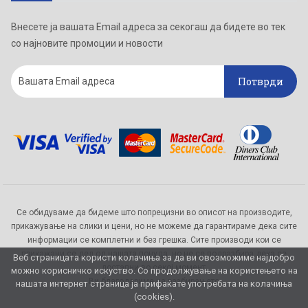
Внесете ја вашата Email адреса за секогаш да бидете во тек
со најновите промоции и новости
Потврди
Се обидуваме да бидеме што попрецизни во описот на производите,
прикажување на слики и цени, но не можеме да гарантираме дека сите
информации се комплетни и без грешка. Сите производи кои се
прикажани се дел од нашата понуда, но не се подразбира дека се
Веб страницата користи колачиња за да ви овозможиме најдобро
достапни во секој момент.
можно корисничко искуство. Со продолжување на користењето на
Ви благодариме на разбирањето
нашата интернет страница ја прифаќате употребата на колачиња
(cookies).