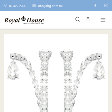
02 322 2300
info@rhg.com.mk