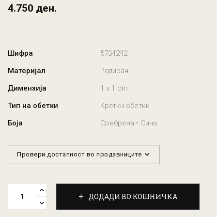
4.750 ден.
Шифра
5734242
Материјал
Родиран
Димензија
1 x 1 cm
Тип на обетки
Кратки обетки
Боја
Сребрена • Сина
Провери достапност во продавниците
ДОДАДИ ВО КОШНИЧКА