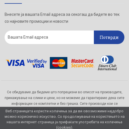
Внесете ја вашата Email адреса за секогаш да бидете во тек
со најновите промоции и новости
Потврди
Се обидуваме да бидеме што попрецизни во описот на производите,
прикажување на слики и цени, но не можеме да гарантираме дека сите
информации се комплетни и без грешка. Сите производи кои се
прикажани се дел од нашата понуда, но не се подразбира дека се
Веб страницата користи колачиња за да ви овозможиме најдобро
достапни во секој момент.
можно корисничко искуство. Со продолжување на користењето на
Ви благодариме на разбирањето
нашата интернет страница ја прифаќате употребата на колачиња
(cookies).