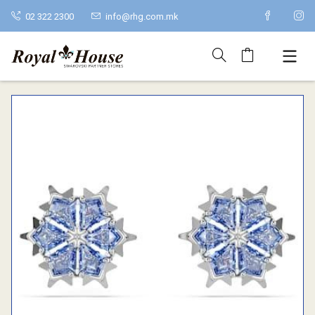
02 322 2300
info@rhg.com.mk