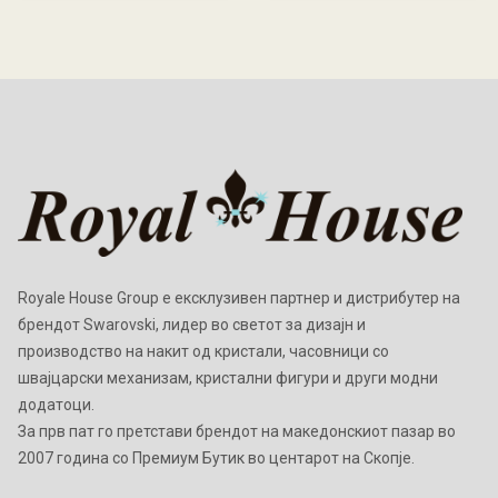
Royale House Group е ексклузивен партнер и дистрибутер на
брендот Swarovski, лидер во светот за дизајн и
производство на накит од кристали, часовници со
швајцарски механизам, кристални фигури и други модни
додатоци.
Зa прв пат го претстави брендот на македонскиот пазар во
2007 година со Премиум Бутик во центарот на Скопје.