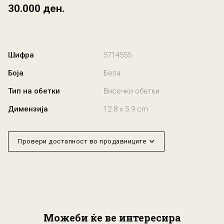
30.000 ден.
Шифра
5714555
Боја
Бела
Тип на обетки
Висечки обетки
Димензија
12.8 x 3.9 cm
Провери достапност во продавниците
Можеби ќе ве интересира