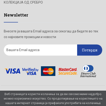
КОЛЕКЦИЈА ОД СРЕБРО
Newsletter
Внесете ја вашата Email адреса за секогаш да бидете во тек
со најновите промоции и новости
Потврди
Веб страницата користи колачиња за да ви овозможиме најдобро
Се обидуваме да бидеме што попрецизни во описот на производите,
можно корисничко искуство. Со продолжување на користењето на
прикажување на слики и цени, но не можеме да гарантираме дека сите
нашата интернет страница ја прифаќате употребата на колачиња
информации се комплетни и без грешка. Сите производи кои се