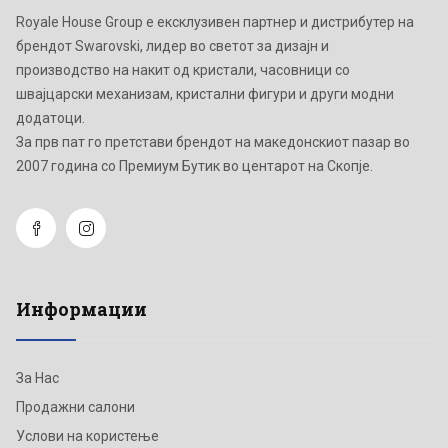
Royale House Group е ексклузивен партнер и дистрибутер на
брендот Swarovski, лидер во светот за дизајн и
производство на накит од кристали, часовници со
швајцарски механизам, кристални фигури и други модни
додатоци.
Зa прв пат го претстави брендот на македонскиот пазар во
2007 година со Премиум Бутик во центарот на Скопје.
Информации
За Нас
Продажни салони
Услови на користење