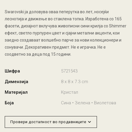
Swarovski ја доловува оваа пеперутка во лет, носејќи
леснотија и движење во стаклена топка. Изработена со 165
фасети, дизајнот вклучува живописни сини крилја со Shimmer
ефект, светло пурпурен цвет и сјајни метални акценти, кои
заедно создаваат волшебно парче за нови колекционери и
сонувачи. Декоративен предмет. Не е играчка. Не е
соодветно за деца под 15 години.
Шифра
5721543
Димензија
8 x 8 x 7.3 cm
Материјал
Кристал
Боја
Сина • Зелена • Виолетова
Провери достапност во продавниците