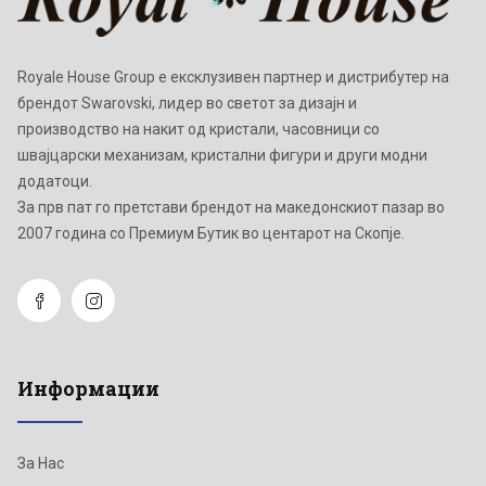
Royale House Group е ексклузивен партнер и дистрибутер на
брендот Swarovski, лидер во светот за дизајн и
производство на накит од кристали, часовници со
швајцарски механизам, кристални фигури и други модни
додатоци.
Зa прв пат го претстави брендот на македонскиот пазар во
2007 година со Премиум Бутик во центарот на Скопје.
Информации
За Нас