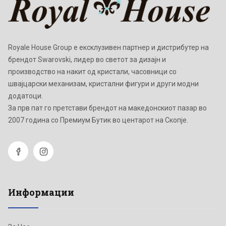
Royale House Group е ексклузивен партнер и дистрибутер на
брендот Swarovski, лидер во светот за дизајн и
производство на накит од кристали, часовници со
швајцарски механизам, кристални фигури и други модни
додатоци.
Зa прв пат го претстави брендот на македонскиот пазар во
2007 година со Премиум Бутик во центарот на Скопје.
Информации