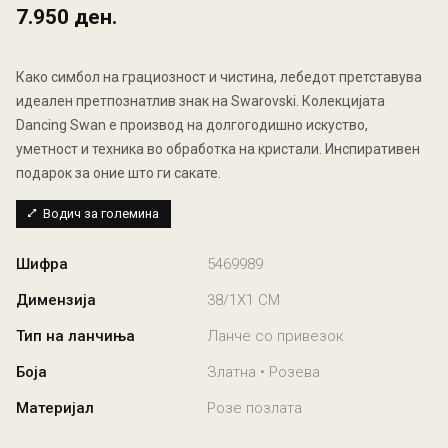
7.950 ден.
Како симбол на грациозност и чистина, лебедот претставува
идеален претпознатлив знак на Swarovski. Колекцијата
Dancing Swan e производ на долгогодишно искуство,
уметност и техника во обработка на кристали. Инспиративен
подарок за оние што ги сакате.
Водич за големина
Шифра
5469989
Димензија
38/1X1 CM
Тип на ланчиња
Ланче со привезок
Боја
Златна • Розева
Материјал
Розе позлата