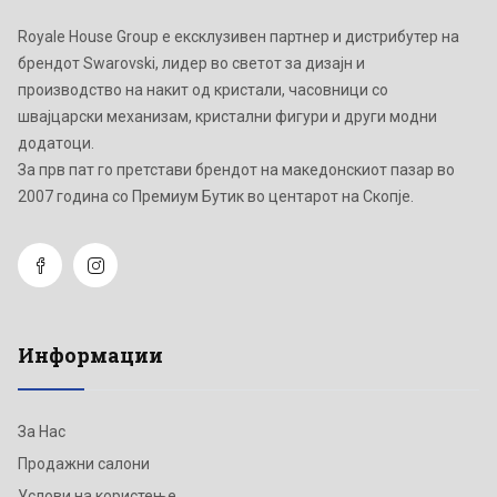
Royale House Group е ексклузивен партнер и дистрибутер на
брендот Swarovski, лидер во светот за дизајн и
производство на накит од кристали, часовници со
швајцарски механизам, кристални фигури и други модни
додатоци.
Зa прв пат го претстави брендот на македонскиот пазар во
2007 година со Премиум Бутик во центарот на Скопје.
Информации
За Нас
Продажни салони
Услови на користење