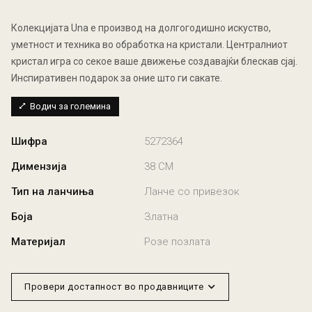
Колекцијата Una e производ на долгогодишно искуство,
уметност и техника во обработка на кристали. Централниот
кристал игра со секое ваше движење создавајќи блескав сјај.
Инспиративен подарок за оние што ги сакате.
Водич за големина
Шифра
5272364
Димензија
38 CM
Тип на ланчиња
Ланче со привезок
Боја
Златна
Материјал
Розе позлата
Провери достапност во продавниците