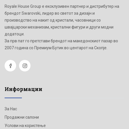
Royale House Group е ексклузивен партнер и дистрибутер на
брендот Swarovski, лидер во светот за дизајн и
производство на накит од кристали, часовници со
швајцарски механизам, кристални фигури и други модни
додатоци.
Зa прв пат го претстави брендот на македонскиот пазар во
2007 година со Премиум Бутик во центарот на Скопје.
Информации
За Нас
Продажни салони
Услови на користење