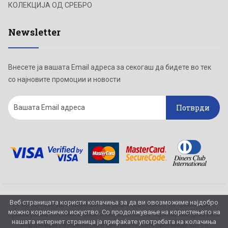
КОЛЕКЦИЈА ОД СРЕБРО
Newsletter
Внесете ја вашата Email адреса за секогаш да бидете во тек
со најновите промоции и новости
Потврди
Веб страницата користи колачиња за да ви овозможиме најдобро
Се обидуваме да бидеме што попрецизни во описот на производите,
можно корисничко искуство. Со продолжување на користењето на
прикажување на слики и цени, но не можеме да гарантираме дека сите
нашата интернет страница ја прифаќате употребата на колачиња
информации се комплетни и без грешка. Сите производи кои се