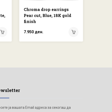
Chroma drop earrings
Vienna 
te,
Pear cut, Blue, 18K gold
cuts, S
finish
Rhodium
7.950 ден.
15.000 д
wsletter
сете ја вашата Email адреса за секогаш да