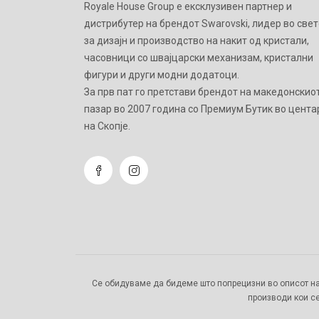
Royale House Group е ексклузивен партнер и
дистрибутер на брендот Swarovski, лидер во свет
за дизајн и производство на накит од кристали,
часовници со швајцарски механизам, кристални
фигури и други модни додатоци.
Зa прв пат го претстави брендот на македонскио
пазар во 2007 година со Премиум Бутик во цента
на Скопје.
Се обидуваме да бидеме што попрецизни во описот на
производи кои се