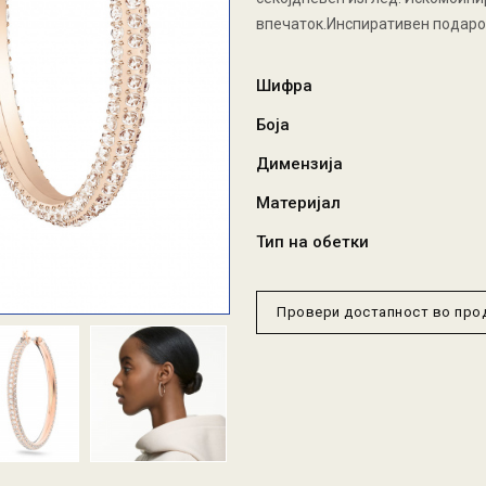
впечаток.Инспиративен подарок
Шифра
Боја
Димензија
Материјал
Тип на обетки
Провери достапност во пр