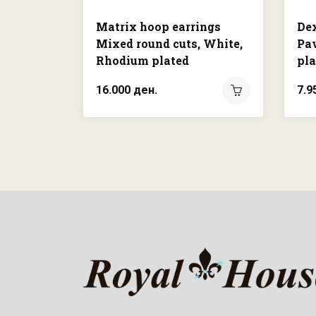
Matrix hoop earrings
Dex
Mixed round cuts, White,
Pav
Rhodium plated
pla
16.000 ден.
7.9