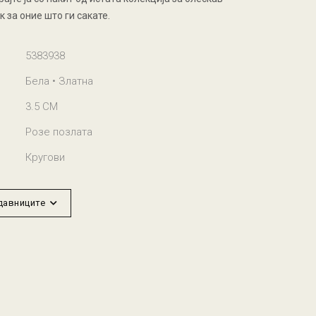
 за оние што ги сакате.
5383938
Бела • Златна
3.5 CM
Розе позлата
Кругови
одавниците