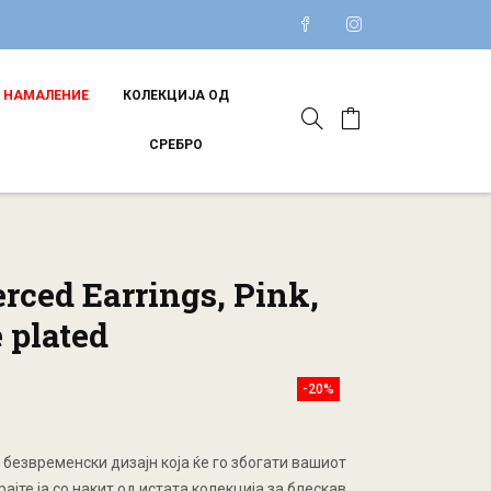
НАМАЛЕНИЕ
КОЛЕКЦИЈА ОД
СРЕБРО
rced Earrings, Pink,
 plated
-20%
о безвременски дизајн коja ќе го збогати вашиот
ајте ja со накит од истата колекција за блескав