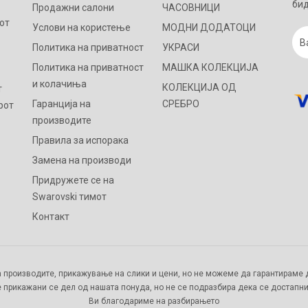
бид
Продажни салони
ЧАСОВНИЦИ
от
Услови на користење
МОДНИ ДОДАТОЦИ
Политика на приватност
УКРАСИ
Политика на приватност
МАШКА КОЛЕКЦИЈА
и колачиња
КОЛЕКЦИЈА ОД
т
Гаранција на
СРЕБРО
рот
производите
Правила за испорака
Замена на производи
Придружете се на
Swarovski тимот
Контакт
 производите, прикажување на слики и цени, но не можеме да гарантираме д
 прикажани се дел од нашата понуда, но не се подразбира дека се достапни
Ви благодариме на разбирањето