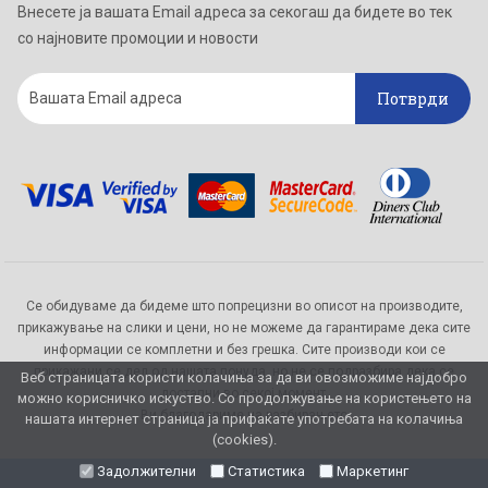
Внесете ја вашата Email адреса за секогаш да бидете во тек
со најновите промоции и новости
Потврди
Се обидуваме да бидеме што попрецизни во описот на производите,
прикажување на слики и цени, но не можеме да гарантираме дека сите
информации се комплетни и без грешка. Сите производи кои се
прикажани се дел од нашата понуда, но не се подразбира дека се
Веб страницата користи колачиња за да ви овозможиме најдобро
достапни во секој момент.
можно корисничко искуство. Со продолжување на користењето на
Ви благодариме на разбирањето
нашата интернет страница ја прифаќате употребата на колачиња
(cookies).
Задолжителни
Статистика
Маркетинг