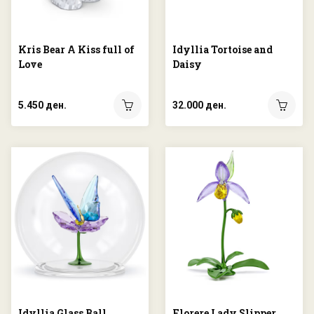
Kris Bear A Kiss full of
Idyllia Tortoise and
Love
Daisy
5.450 ден.
32.000 ден.
Idyllia Glass Ball
Florere Lady Slipper