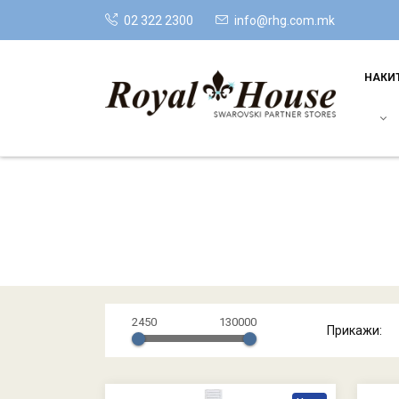
02 322 2300
info@rhg.com.mk
НАКИ
2450
130000
Прикажи: