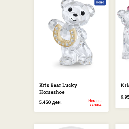
Ново
Kris Bear Lucky
Kri
Horseshoe
9.9
Нема на
5.450 ден.
залиха