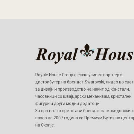
Royale House Group е ексклузивен партнер и
дистрибутер на брендот Swarovski, лидер во свет
за дизајн и производство на накит од кристали,
часовници со швајцарски механизам, кристални
фигури и други модни додатоци.
Зa прв пат го претстави брендот на македонскио
пазар во 2007 година со Премиум Бутик во цента
на Скопје.