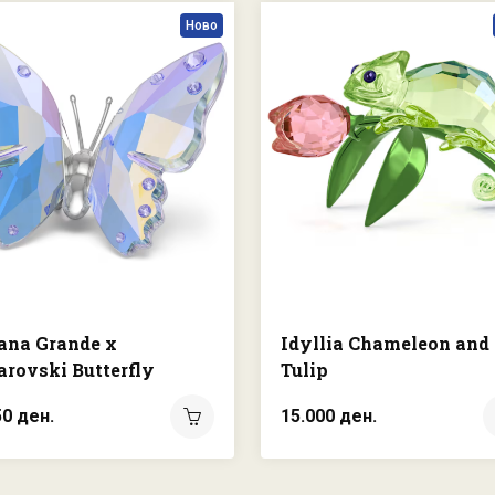
Ново
ana Grande x
Idyllia Chameleon and
rovski Butterfly
Tulip
50 ден.
15.000 ден.