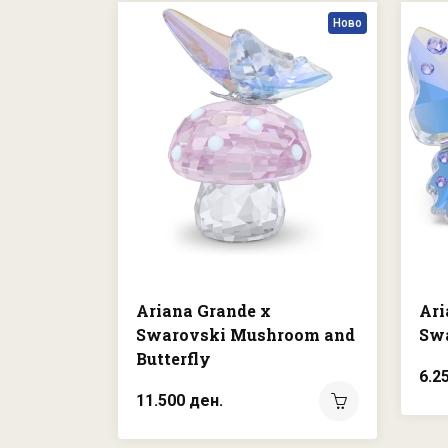
Ново
Ariana Grande x
Ari
Swarovski Mushroom and
Swa
Butterfly
6.2
11.500 ден.