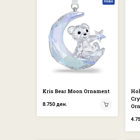
Ново
Kris Bear Moon Ornament
Hol
Cry
8.750 ден.
Orn
4.7