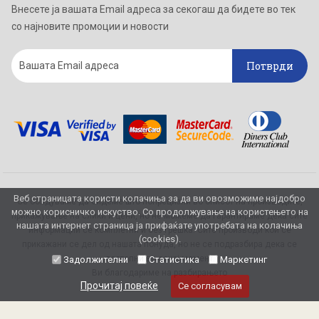
Внесете ја вашата Email адреса за секогаш да бидете во тек
со најновите промоции и новости
Потврди
Веб страницата користи колачиња за да ви овозможиме најдобро
Се обидуваме да бидеме што попрецизни во описот на производите,
можно корисничко искуство. Со продолжување на користењето на
прикажување на слики и цени, но не можеме да гарантираме дека сите
нашата интернет страница ја прифаќате употребата на колачиња
информации се комплетни и без грешка. Сите производи кои се
(cookies).
прикажани се дел од нашата понуда, но не се подразбира дека се
достапни во секој момент.
Задолжителни
Статистика
Маркетинг
Ви благодариме на разбирањето
Прочитај повеќе
Се согласувам