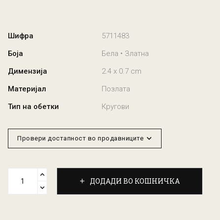
Шифра
5711483
Боја
Бела • Златна
Димензија
2.4 x 0.7 cm
Материјал
Позлата
Тип на обетки
Кругови
Провери достапност во продавниците
ДОДАДИ ВО КОШНИЧКА