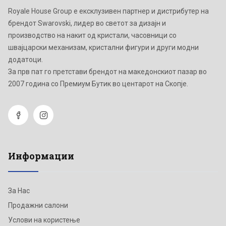
Royale House Group е ексклузивен партнер и дистрибутер на
брендот Swarovski, лидер во светот за дизајн и
производство на накит од кристали, часовници со
швајцарски механизам, кристални фигури и други модни
додатоци.
Зa прв пат го претстави брендот на македонскиот пазар во
2007 година со Премиум Бутик во центарот на Скопје.
Информации
За Нас
Продажни салони
Услови на користење