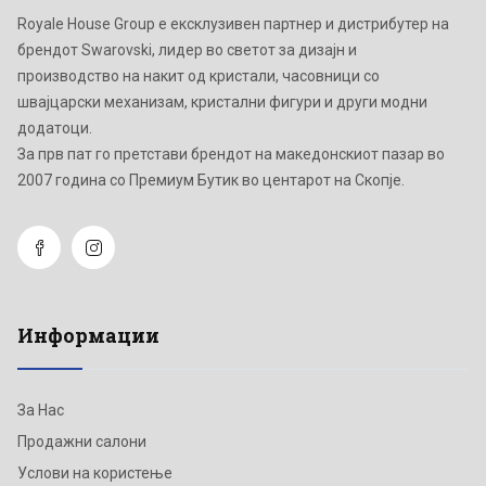
Royale House Group е ексклузивен партнер и дистрибутер на
брендот Swarovski, лидер во светот за дизајн и
производство на накит од кристали, часовници со
швајцарски механизам, кристални фигури и други модни
додатоци.
Зa прв пат го претстави брендот на македонскиот пазар во
2007 година со Премиум Бутик во центарот на Скопје.
Информации
За Нас
Продажни салони
Услови на користење