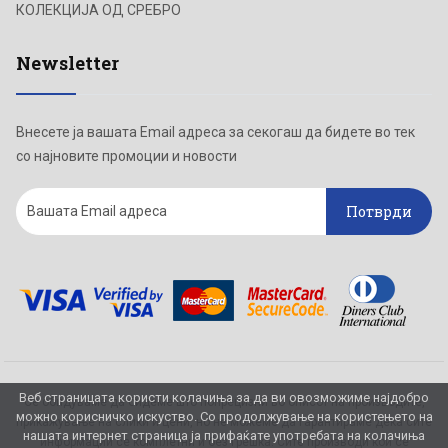
КОЛЕКЦИЈА ОД СРЕБРО
Newsletter
Внесете ја вашата Email адреса за секогаш да бидете во тек
со најновите промоции и новости
Потврди
Веб страницата користи колачиња за да ви овозможиме најдобро
Се обидуваме да бидеме што попрецизни во описот на производите,
можно корисничко искуство. Со продолжување на користењето на
прикажување на слики и цени, но не можеме да гарантираме дека сите
нашата интернет страница ја прифаќате употребата на колачиња
информации се комплетни и без грешка. Сите производи кои се