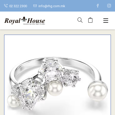
02 322 2300
info@rhg.com.mk