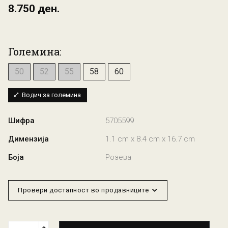
8.750 ден.
Големина:
50
52
55
58
60
Водич за големина
Шифра
5705599
Димензија
1.1 cm x 8.4 cm x 16.7 cm
Боја
Розева
Провери достапност во продавниците