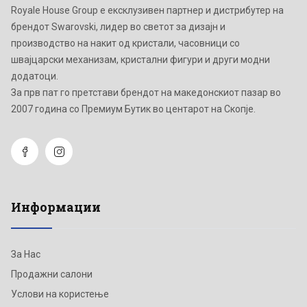
Royale House Group е ексклузивен партнер и дистрибутер на
брендот Swarovski, лидер во светот за дизајн и
производство на накит од кристали, часовници со
швајцарски механизам, кристални фигури и други модни
додатоци.
Зa прв пат го претстави брендот на македонскиот пазар во
2007 година со Премиум Бутик во центарот на Скопје.
Информации
За Нас
Продажни салони
Услови на користење