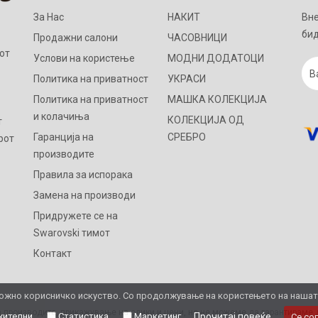
За Нас
НАКИТ
Вне
бид
Продажни салони
ЧАСОВНИЦИ
от
Услови на користење
МОДНИ ДОДАТОЦИ
Политика на приватност
УКРАСИ
Политика на приватност
МАШКА КОЛЕКЦИЈА
и колачиња
КОЛЕКЦИЈА ОД
т
Гаранција на
СРЕБРО
рот
производите
Правила за испорака
Замена на производи
Придружете се на
Swarovski тимот
Контакт
жно корисничко искуство. Со продолжување на користењето на нашата 
 производите, прикажување на слики и цени, но не можеме да гарантираме д
ителни
Статистика
Маркетинг
Прочитај повеќе
Се со