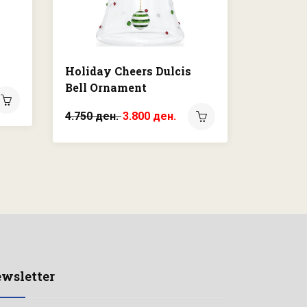
Holiday Cheers Dulcis
Holiday
Bell Ornament
Ball Or
4.750 ден.
3.800 ден.
2.450 де
wsletter