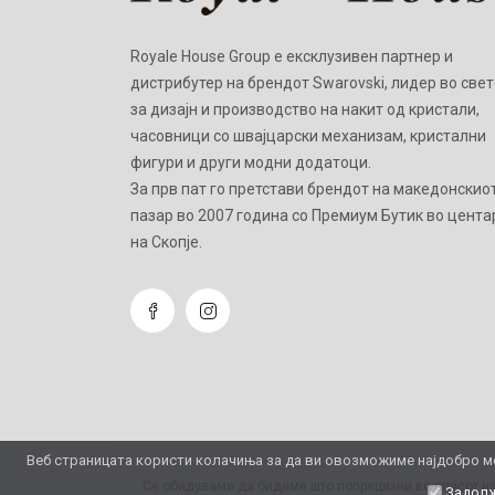
Royale House Group е ексклузивен партнер и
дистрибутер на брендот Swarovski, лидер во свет
за дизајн и производство на накит од кристали,
часовници со швајцарски механизам, кристални
фигури и други модни додатоци.
Зa прв пат го претстави брендот на македонскио
пазар во 2007 година со Премиум Бутик во цента
на Скопје.
Веб страницата користи колачиња за да ви овозможиме најдобро мо
Се обидуваме да бидеме што попрецизни во описот на
Задолж