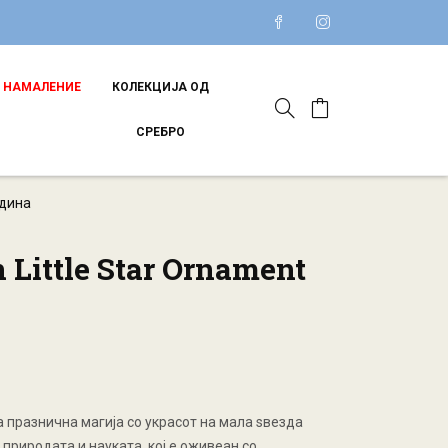
НАМАЛЕНИЕ
КОЛЕКЦИЈА ОД
СРЕБРО
одина
 Little Star Ornament
 празнична магија со украсот на мала ѕвезда
природата и науката, кој е оживеан со