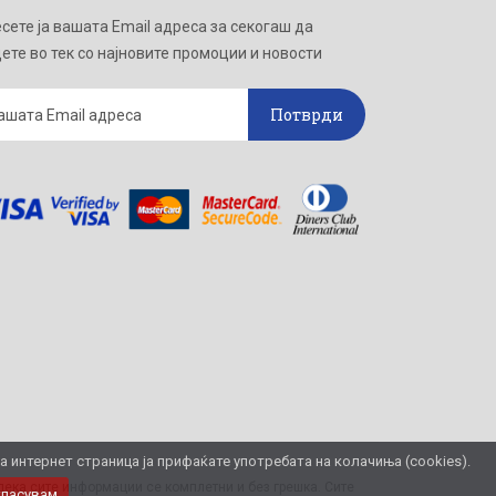
сете ја вашата Email адреса за секогаш да
ете во тек со најновите промоции и новости
Потврди
интернет страница ја прифаќате употребата на колачиња (cookies).
ека сите информации се комплетни и без грешка. Сите
гласувам