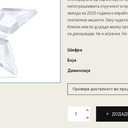
непогрешливата стручност и пре
ѕвезда за 2023 година е израбо
позлатени акценти. Овој чудесе
близок или ќе додаде малку пр
за декорација. Не е играчка. Не
Шифра
Боја
Димензија
Провери достапност во пр
ДОДАД