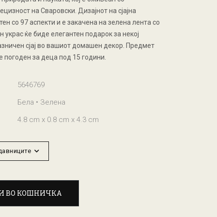
цизност на Сваровски. Дизајнот на сјајна
тен со 97 аспекти и е закачена на зелена лента со
н украс ќе биде елегантен подарок за некој
азничен сјај во вашиот домашен декор. Предмет
 е погоден за деца под 15 години.
5646769
Бела • Зелена
4.8 cm x 0.8 cm x 4.3 cm
одавниците
И ВО КОШНИЧКА