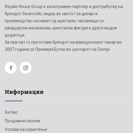
Royale House Group е ексклузивен партнер и дистрибутер на
брендот Swarovski, лидер во светот за дизајн и
производство на накит од кристали, часовници со
швајцарски механизам, кристални фигури и други модни
додатоци.
Зa прв пат го претстави брендот на македонскиот пазар во
2007 година со Премиум Бутик во центарот на Скопје.
Информации
За Нас
Продажни салони
Услови на користење