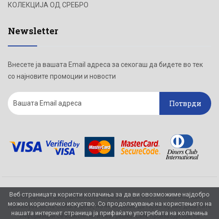
КОЛЕКЦИЈА ОД СРЕБРО
Newsletter
Внесете ја вашата Email адреса за секогаш да бидете во тек
со најновите промоции и новости
Потврди
Веб страницата користи колачиња за да ви овозможиме најдобро
Се обидуваме да бидеме што попрецизни во описот на производите,
можно корисничко искуство. Со продолжување на користењето на
прикажување на слики и цени, но не можеме да гарантираме дека сите
нашата интернет страница ја прифаќате употребата на колачиња
информации се комплетни и без грешка. Сите производи кои се