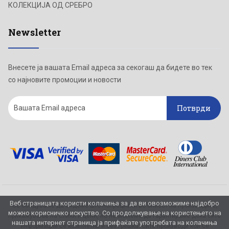
КОЛЕКЦИЈА ОД СРЕБРО
Newsletter
Внесете ја вашата Email адреса за секогаш да бидете во тек
со најновите промоции и новости
Потврди
Веб страницата користи колачиња за да ви овозможиме најдобро
Се обидуваме да бидеме што попрецизни во описот на производите,
можно корисничко искуство. Со продолжување на користењето на
прикажување на слики и цени, но не можеме да гарантираме дека сите
нашата интернет страница ја прифаќате употребата на колачиња
информации се комплетни и без грешка. Сите производи кои се