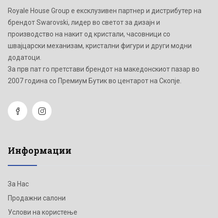
Royale House Group е ексклузивен партнер и дистрибутер на
брендот Swarovski, лидер во светот за дизајн и
производство на накит од кристали, часовници со
швајцарски механизам, кристални фигури и други модни
додатоци.
Зa прв пат го претстави брендот на македонскиот пазар во
2007 година со Премиум Бутик во центарот на Скопје.
Информации
За Нас
Продажни салони
Услови на користење