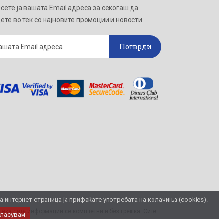
сете ја вашата Email адреса за секогаш да
ете во тек со најновите промоции и новости
Потврди
интернет страница ја прифаќате употребата на колачиња (cookies).
ека сите информации се комплетни и без грешка. Сите
гласувам