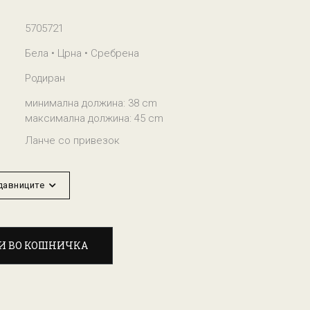
5705721
Бела • Црна • Сребрена
Родиран
минимална должина: 38 cm
максимална должина: 45 cm
Ланче со привезок
одавниците
И ВО КОШНИЧКА