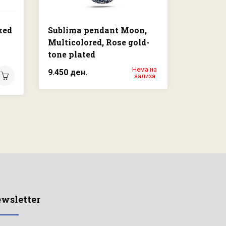
xed
Sublima pendant Moon,
Mesmera
Multicolored, Rose gold-
cuts, Wh
tone plated
finish
Нема на
9.450 ден.
12.500 д
залиха
wsletter