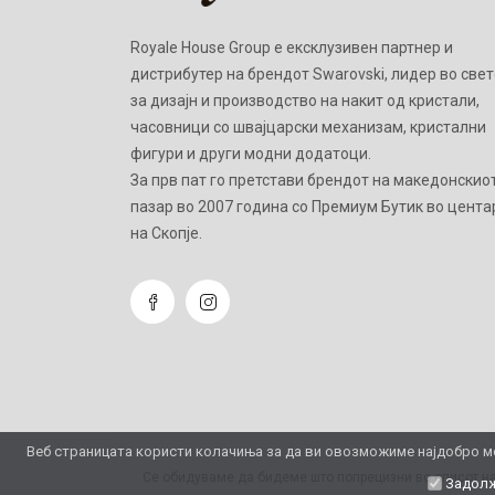
Royale House Group е ексклузивен партнер и
дистрибутер на брендот Swarovski, лидер во свет
за дизајн и производство на накит од кристали,
часовници со швајцарски механизам, кристални
фигури и други модни додатоци.
Зa прв пат го претстави брендот на македонскио
пазар во 2007 година со Премиум Бутик во цента
на Скопје.
Веб страницата користи колачиња за да ви овозможиме најдобро мо
Се обидуваме да бидеме што попрецизни во описот на
Задолж