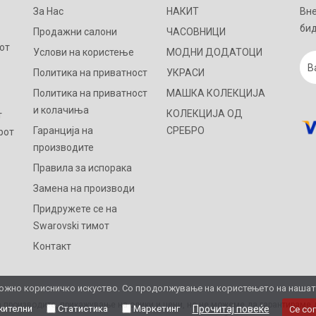
За Нас
НАКИТ
Вне
бид
Продажни салони
ЧАСОВНИЦИ
от
Услови на користење
МОДНИ ДОДАТОЦИ
Политика на приватност
УКРАСИ
Политика на приватност
МАШКА КОЛЕКЦИЈА
и колачиња
КОЛЕКЦИЈА ОД
т
Гаранција на
СРЕБРО
рот
производите
Правила за испорака
Замена на производи
Придружете се на
Swarovski тимот
Контакт
жно корисничко искуство. Со продолжување на користењето на нашата 
 производите, прикажување на слики и цени, но не можеме да гарантираме д
ителни
Статистика
Маркетинг
Прочитај повеќе
Се со