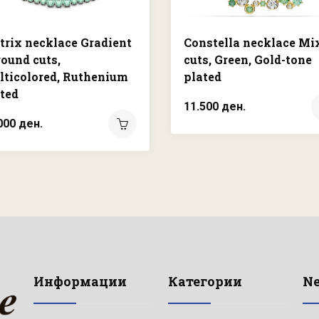
rix necklace Gradient
Constella necklace Mi
round cuts,
cuts, Green, Gold-tone
ticolored, Ruthenium
plated
ted
11.500 ден.
000 ден.
Информации
Категории
Ne