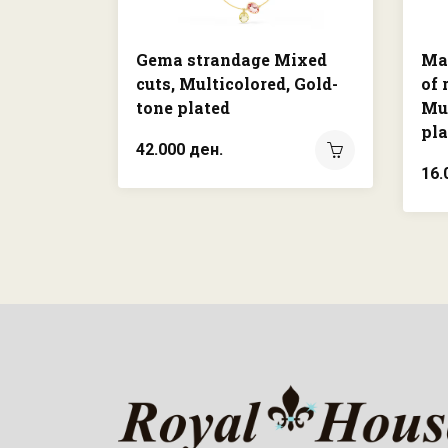
Gema strandage Mixed
Mat
cuts, Multicolored, Gold-
of 
tone plated
Mul
pla
42.000 ден.
16.