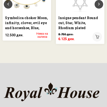
Symbolica choker Moon,
Insigne pendant Round
infinity, clover, evil eye
cut, Star, White,
and horseshoe, Blue,
Rhodium plated
Gold-tone plated
Нема на
8.750 ден.
12.500 ден.
залиха
6.125 ден.