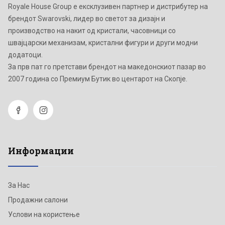
Royale House Group е ексклузивен партнер и дистрибутер на
брендот Swarovski, лидер во светот за дизајн и
производство на накит од кристали, часовници со
швајцарски механизам, кристални фигури и други модни
додатоци.
Зa прв пат го претстави брендот на македонскиот пазар во
2007 година со Премиум Бутик во центарот на Скопје.
Информации
За Нас
Продажни салони
Услови на користење