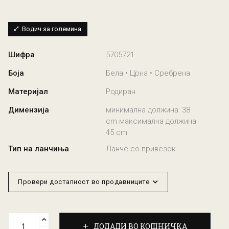
Водич за големина
Шифра
5705721
Боја
Бела • Црна • Сребрена
Материјал
Родиран
Димензија
минимална должина: 38
cm максимална должина:
45 cm
Тип на ланчиња
Ланче со привезок
Провери достапност во продавниците
ДОДАДИ ВО КОШНИЧКА