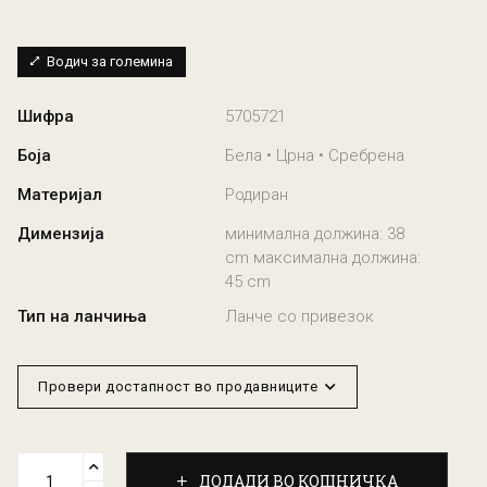
Водич за големина
Шифра
5705721
Боја
Бела • Црна • Сребрена
Материјал
Родиран
Димензија
минимална должина: 38
cm максимална должина:
45 cm
Тип на ланчиња
Ланче со привезок
Провери достапност во продавниците
ДОДАДИ ВО КОШНИЧКА