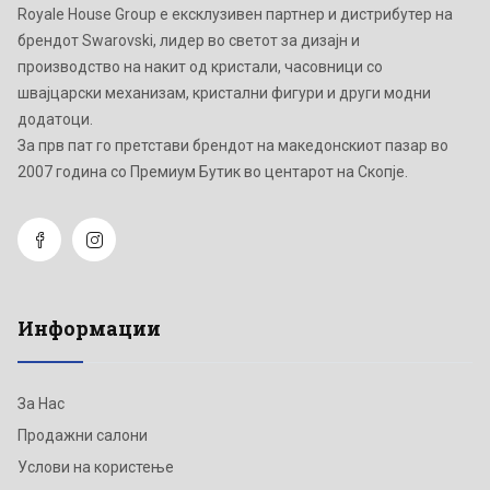
Royale House Group е ексклузивен партнер и дистрибутер на
брендот Swarovski, лидер во светот за дизајн и
производство на накит од кристали, часовници со
швајцарски механизам, кристални фигури и други модни
додатоци.
Зa прв пат го претстави брендот на македонскиот пазар во
2007 година со Премиум Бутик во центарот на Скопје.
Информации
За Нас
Продажни салони
Услови на користење