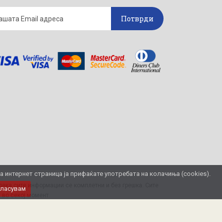
Потврди
интернет страница ја прифаќате употребата на колачиња (cookies).
ека сите информации се комплетни и без грешка. Сите
гласувам
 во секој момент.