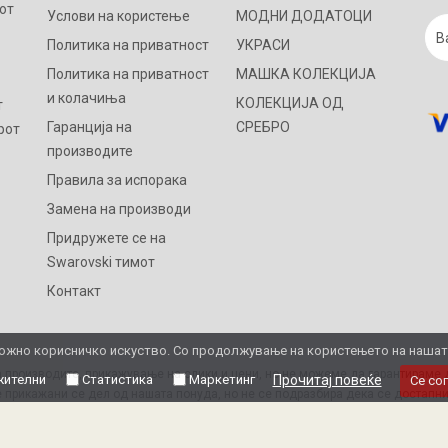
от
Услови на користење
МОДНИ ДОДАТОЦИ
Политика на приватност
УКРАСИ
Политика на приватност
МАШКА КОЛЕКЦИЈА
и колачиња
КОЛЕКЦИЈА ОД
т
Гаранција на
СРЕБРО
рот
производите
Правила за испорака
Замена на производи
Придружете се на
Swarovski тимот
Контакт
жно корисничко искуство. Со продолжување на користењето на нашата 
 производите, прикажување на слики и цени, но не можеме да гарантираме д
ителни
Статистика
Маркетинг
Прочитај повеќе
Се со
 прикажани се дел од нашата понуда, но не се подразбира дека се достапни
Ви благодариме на разбирањето