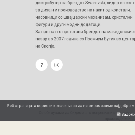
дистрибутер на брендот Swarovski, лидер во свет
за дизајн и производство на накит од кристали,
часовници со швајцарски механизам, кристални
фигури и други модни додатоци.
Зa прв пат го претстави брендот на македонскио
пазар во 2007 година со Премиум Бутик во цента
на Скопје.
Веб страницата користи колачиња за да ви овозможиме најдобро мо
Се обидуваме да бидеме што попрецизни во описот на
Задолж
производи кои се