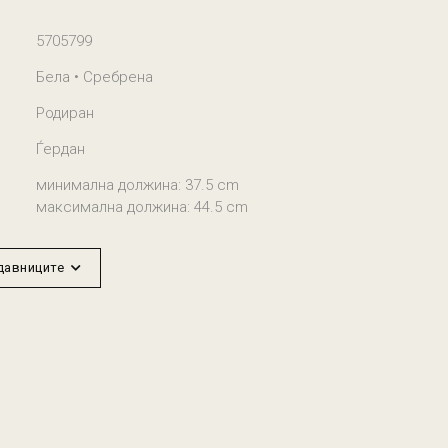
5705799
Бела • Сребрена
Родиран
Ѓердан
минимална должина: 37.5 cm
максимална должина: 44.5 cm
одавниците