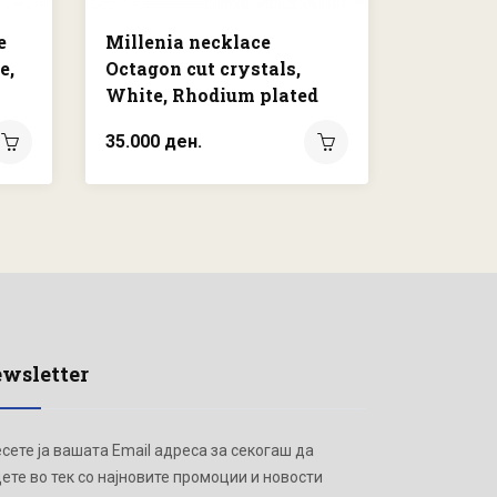
e
Millenia necklace
Vienna 
e,
Octagon cut crystals,
cuts, Fe
White, Rhodium plated
Rhodium
35.000 ден.
30.000 д
wsletter
сете ја вашата Email адреса за секогаш да
ете во тек со најновите промоции и новости