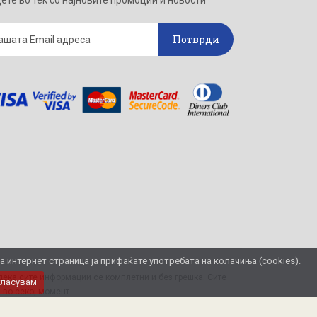
ете во тек со најновите промоции и новости
Потврди
интернет страница ја прифаќате употребата на колачиња (cookies).
ека сите информации се комплетни и без грешка. Сите
гласувам
 во секој момент.