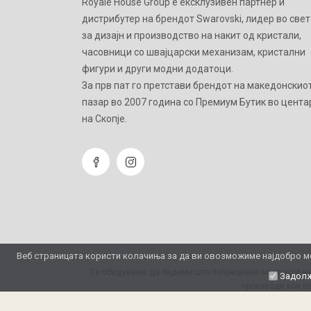
Royale House Group е ексклузивен партнер и
дистрибутер на брендот Swarovski, лидер во свет
за дизајн и производство на накит од кристали,
часовници со швајцарски механизам, кристални
фигури и други модни додатоци.
Зa прв пат го претстави брендот на македонскио
пазар во 2007 година со Премиум Бутик во цента
на Скопје.
Веб страницата користи колачиња за да ви овозможиме најдобро мо
Се обидуваме да бидеме што попрецизни во описот на
Задолж
производи кои се