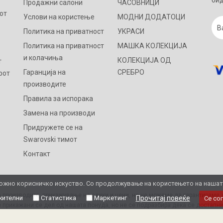
бид
Продажни салони
ЧАСОВНИЦИ
от
Услови на користење
МОДНИ ДОДАТОЦИ
Политика на приватност
УКРАСИ
Политика на приватност
МАШКА КОЛЕКЦИЈА
и колачиња
КОЛЕКЦИЈА ОД
т
Гаранција на
СРЕБРО
рот
производите
Правила за испорака
Замена на производи
Придружете се на
Swarovski тимот
Контакт
жно корисничко искуство. Со продолжување на користењето на нашата 
 производите, прикажување на слики и цени, но не можеме да гарантираме д
ителни
Статистика
Маркетинг
Прочитај повеќе
Се со
 прикажани се дел од нашата понуда, но не се подразбира дека се достапни
Ви благодариме на разбирањето