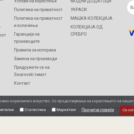
Услови на користење
МОДНИ ДОДАТОЦИ
Политика на приватност
УКРАСИ
Политика на приватност
МАШКА КОЛЕКЦИЈА
и колачиња
КОЛЕКЦИЈА ОД
т
Гаранција на
СРЕБРО
рот
производите
Правила за испорака
Замена на производи
Придружете се на
Swarovski тимот
Контакт
жно корисничко искуство. Со продолжување на користењето на нашата 
 производите, прикажување на слики и цени, но не можеме да гарантираме д
ителни
Статистика
Маркетинг
Прочитај повеќе
Се со
 прикажани се дел од нашата понуда, но не се подразбира дека се достапни
Ви благодариме на разбирањето