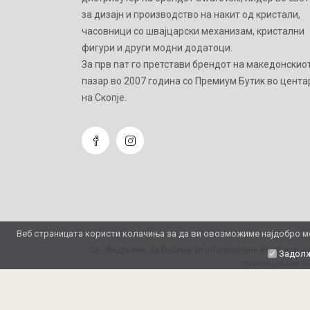
за дизајн и производство на накит од кристали,
часовници со швајцарски механизам, кристални
фигури и други модни додатоци.
Зa прв пат го претстави брендот на македонскио
пазар во 2007 година со Премиум Бутик во цента
на Скопје.
Веб страницата користи колачиња за да ви овозможиме најдобро мо
Се обидуваме да бидеме што попрецизни во описот на
Задолж
производи кои се