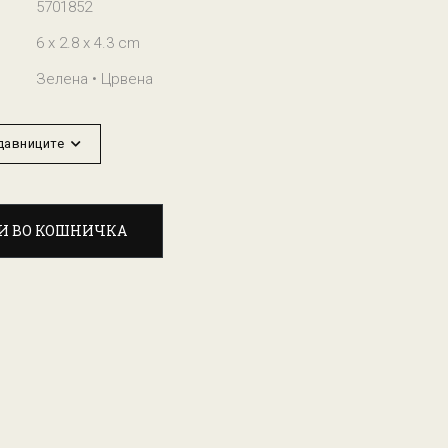
5701852
6 x 2.8 x 4.3 cm
Зелена • Црвена
одавниците
И ВО КОШНИЧКА