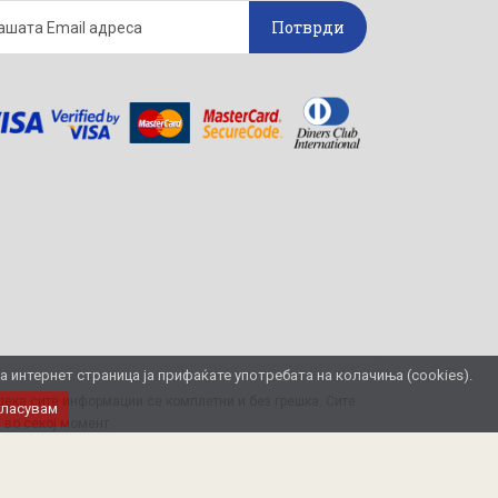
Потврди
интернет страница ја прифаќате употребата на колачиња (cookies).
ека сите информации се комплетни и без грешка. Сите
гласувам
 во секој момент.