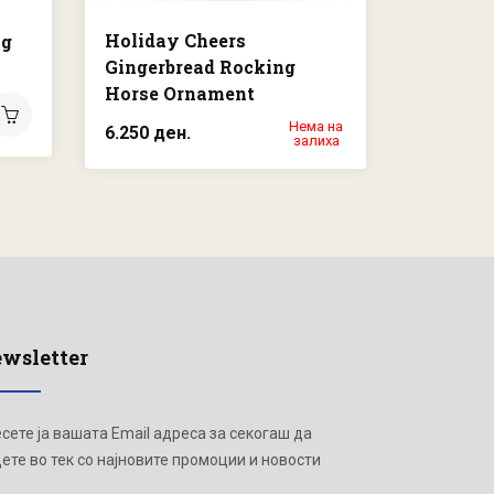
Holiday Cheers
ng
Annual E
Gingerbread Rocking
Orname
Horse Ornament
5.450 де
Нема на
6.250 ден.
залиха
wsletter
сете ја вашата Email адреса за секогаш да
ете во тек со најновите промоции и новости