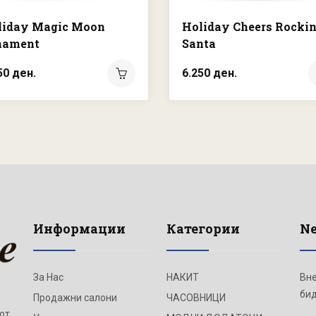
liday Magic Moon
Holiday Cheers Rocki
nament
Santa
50 ден.
6.250 ден.
Информации
Категории
Ne
За Нас
НАКИТ
Вне
бид
Продажни салони
ЧАСОВНИЦИ
от