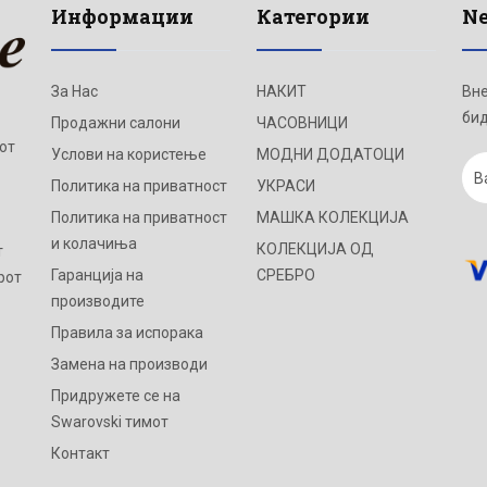
Информации
Категории
Ne
За Нас
НАКИТ
Вне
бид
Продажни салони
ЧАСОВНИЦИ
от
Услови на користење
МОДНИ ДОДАТОЦИ
Политика на приватност
УКРАСИ
Политика на приватност
МАШКА КОЛЕКЦИЈА
и колачиња
КОЛЕКЦИЈА ОД
т
Гаранција на
СРЕБРО
рот
производите
Правила за испорака
Замена на производи
Придружете се на
Swarovski тимот
Контакт