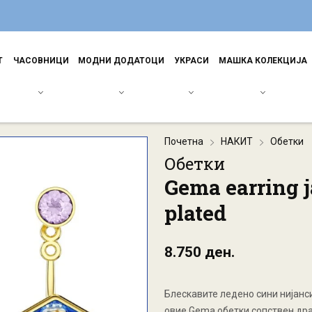
Т
ЧАСОВНИЦИ
МОДНИ ДОДАТОЦИ
УКРАСИ
МАШКА КОЛЕКЦИЈА
Почетна
НАКИТ
Обетки
Обетки
Gema earring j
plated
8.750 ден.
Блескавите ледено сини нијанс
овие Gema обетки сопствен дра