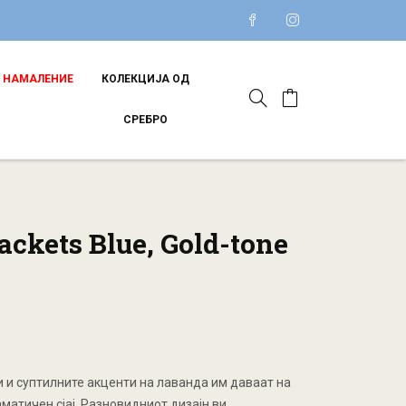
НАМАЛЕНИЕ
КОЛЕКЦИЈА ОД
СРЕБРО
ackets Blue, Gold-tone
и и суптилните акценти на лаванда им даваат на
матичен сјај. Разновидниот дизајн ви