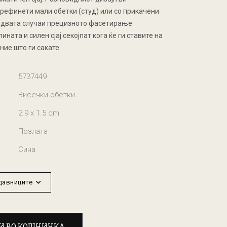
префинети мали обетки (студ) или со прикачени
о двата случаи прецизното фасетирање
ната и силен сјај секојпат кога ќе ги ставите на
ние што ги сакате.
5737449
Висечки обетки
2.9 x 1.5 cm
Позлата
Сина
одавниците
И ВО КОШНИЧКА