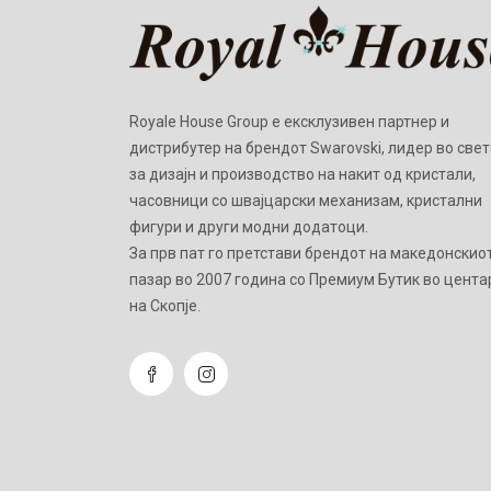
Royale House Group е ексклузивен партнер и
дистрибутер на брендот Swarovski, лидер во свет
за дизајн и производство на накит од кристали,
часовници со швајцарски механизам, кристални
фигури и други модни додатоци.
Зa прв пат го претстави брендот на македонскио
пазар во 2007 година со Премиум Бутик во цента
на Скопје.