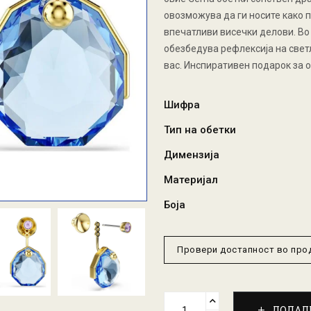
овозможува да ги носите како 
впечатливи висечки делови. В
обезбедува рефлексија на светли
вас. Инспиративен подарок за о
Шифра
Тип на обетки
Димензија
Материјал
Боја
Провери достапност во пр
ДОДАД