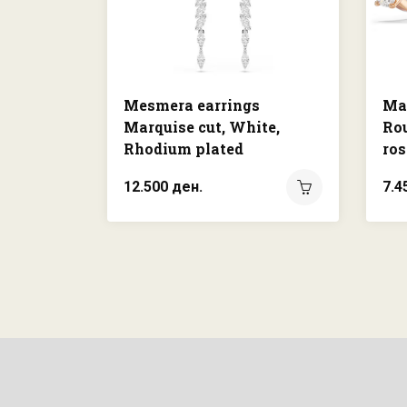
Mesmera earrings
Mat
Marquise cut, White,
Rou
Rhodium plated
ros
12.500 ден.
7.4