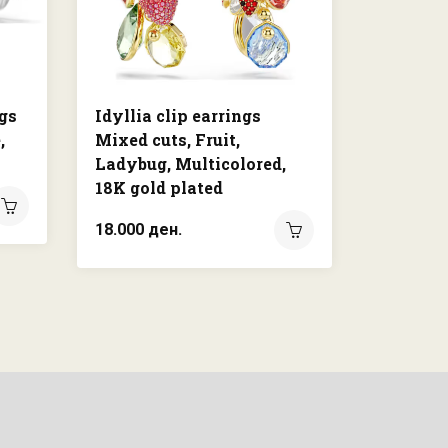
gs
Idyllia clip earrings
Dextera
,
Mixed cuts, Fruit,
Round cu
Ladybug, Multicolored,
Gold-to
18K gold plated
7.950 де
18.000 ден.