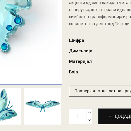
акценти од сино лакиран метал.
пеперутка, што го прави идеалн
симбол на трансформација и ра
соодветно за деца под 15 годин
Шифра
Димензија
Материјал
Боја
Провери достапност во пр
ДОДАД