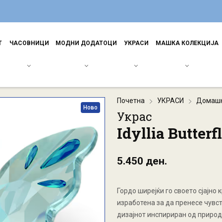
Т
ЧАСОВНИЦИ
МОДНИ ДОДАТОЦИ
УКРАСИ
МАШКА КОЛЕКЦИЈА
Почетна
УКРАСИ
Домашн
Ново
Украс
Idyllia Butter
5.450 ден.
Гордo ширејќи го своето сјајно
изработена за да пренесе чувст
дизајнот инспириран од природ