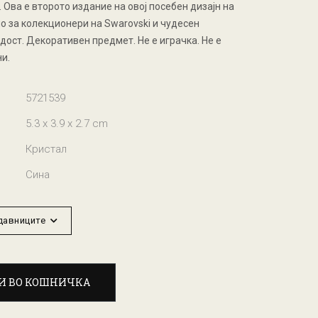
 Ова е второто издание на овој посебен дизајн на
о за колекционери на Swarovski и чудесен
дост. Декоративен предмет. Не е играчка. Не е
и.
5721539
5.3 x 3.9 x 2.7 cm
Кристал
Сина
одавниците
И ВО КОШНИЧКА