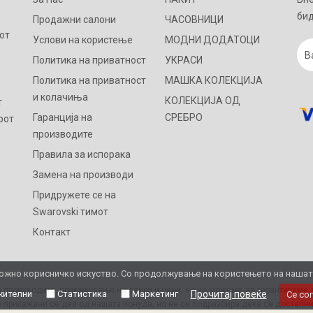
бид
Продажни салони
ЧАСОВНИЦИ
от
Услови на користење
МОДНИ ДОДАТОЦИ
Политика на приватност
УКРАСИ
Политика на приватност
МАШКА КОЛЕКЦИЈА
и колачиња
КОЛЕКЦИЈА ОД
т
Гаранција на
СРЕБРО
рот
производите
Правила за испорака
Замена на производи
Придружете се на
Swarovski тимот
Контакт
жно корисничко искуство. Со продолжување на користењето на нашата 
 производите, прикажување на слики и цени, но не можеме да гарантираме д
ителни
Статистика
Маркетинг
Прочитај повеќе
Се со
 прикажани се дел од нашата понуда, но не се подразбира дека се достапни