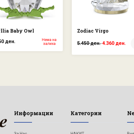
llia Baby Owl
Zodiac Virgo
Нема на
50 ден.
5.450 ден.
4.360 ден.
залиха
Информации
Категории
Ne
За Нас
НАКИТ
Вне