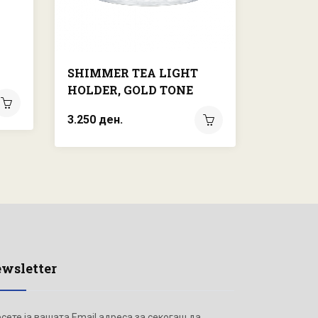
SHIMMER TEA LIGHT
MINERA
HOLDER, GOLD TONE
FRAME,
3.250 ден.
11.500 д
wsletter
сете ја вашата Email адреса за секогаш да