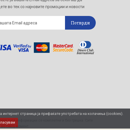
ете во тек со најновите промоции и новости
Потврди
интернет страница ја прифаќате употребата на колачиња (cookies).
ека сите информации се комплетни и без грешка. Сите
гласувам
 во секој момент.