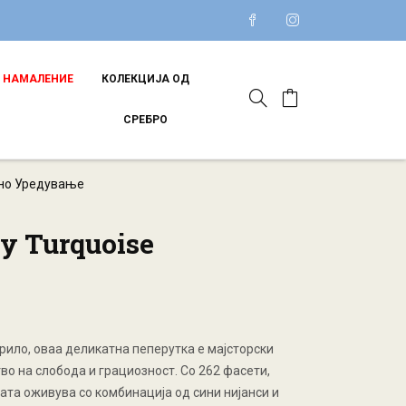
НАМАЛЕНИЕ
КОЛЕКЦИЈА ОД
СРЕБРО
о Уредување
fly Turquoise
 крило, оваа деликатна пеперутка е мајсторски
во на слобода и грациозност. Со 262 фасети,
ата оживува со комбинација од сини нијанси и