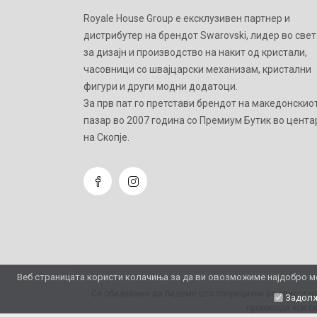
Royale House Group е ексклузивен партнер и
дистрибутер на брендот Swarovski, лидер во свет
за дизајн и производство на накит од кристали,
часовници со швајцарски механизам, кристални
фигури и други модни додатоци.
Зa прв пат го претстави брендот на македонскио
пазар во 2007 година со Премиум Бутик во цента
на Скопје.
Веб страницата користи колачиња за да ви овозможиме најдобро мо
Се обидуваме да бидеме што попрецизни во описот на
Задолж
производи кои се