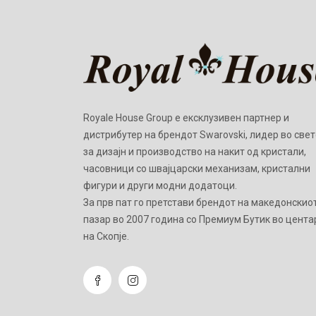
Royale House Group е ексклузивен партнер и
дистрибутер на брендот Swarovski, лидер во свет
за дизајн и производство на накит од кристали,
часовници со швајцарски механизам, кристални
фигури и други модни додатоци.
Зa прв пат го претстави брендот на македонскио
пазар во 2007 година со Премиум Бутик во цента
на Скопје.