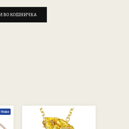
И ВО КОШНИЧКА
Ново
-30 %