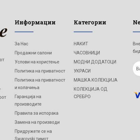
Информации
Категории
Ne
За Нас
НАКИТ
Вне
бид
Продажни салони
ЧАСОВНИЦИ
от
Услови на користење
МОДНИ ДОДАТОЦИ
Политика на приватност
УКРАСИ
Политика на приватност
МАШКА КОЛЕКЦИЈА
и колачиња
КОЛЕКЦИЈА ОД
т
Гаранција на
СРЕБРО
рот
производите
Правила за испорака
Замена на производи
Придружете се на
Swarovski тимот