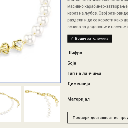
масивно карабинер-затворање,
израз на љубов. Овој разновиде
раздели и да се користи како 
основа за додавање и носење н
Водич за големина
Шифра
Боја
Тип на ланчиња
Димензија
Материјал
Провери достапност во пр