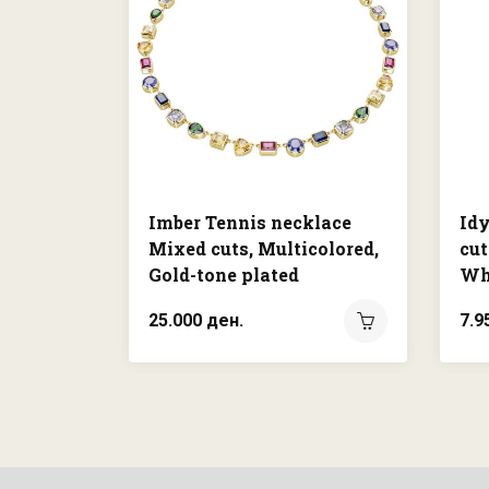
Imber Tennis necklace
Idy
Mixed cuts, Multicolored,
cut
Gold-tone plated
Whi
25.000 ден.
7.9