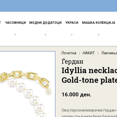
Т
ЧАСОВНИЦИ
МОДНИ ДОДАТОЦИ
УКРАСИ
МАШКА КОЛЕКЦИЈА
Почетна
НАКИТ
Ланчињ
Ѓердан
Idyllia neckla
Gold-tone plat
16.000 ден.
Овој персонализирачки ѓердан 
златен тон и низа бели Swarovsk