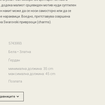
 додека малиот срцевиден мотив нуди суптилен
н накит може да се носи самостојно или да се
две нараквици. Воедно, претставува совршена
а Swarovski приврзоци (charms).
5743993
Бела • Златна
Ѓердан
минимална должина: 35 cm
максимална должина: 45 cm
Позлата
одавниците