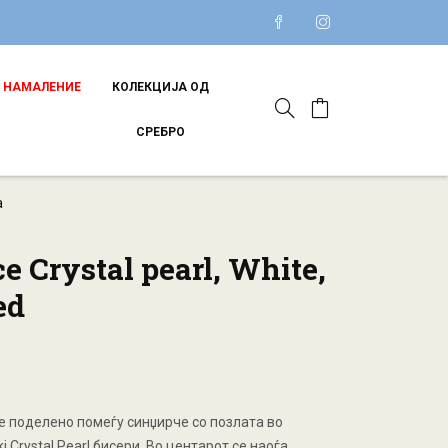
НАМАЛЕНИЕ
КОЛЕКЦИЈА ОД
СРЕБРО
а
ce Crystal pearl, White,
ed
е поделено помеѓу синџирче со позлата во
i Crystal Pearl бисери. Во центарот се наоѓа