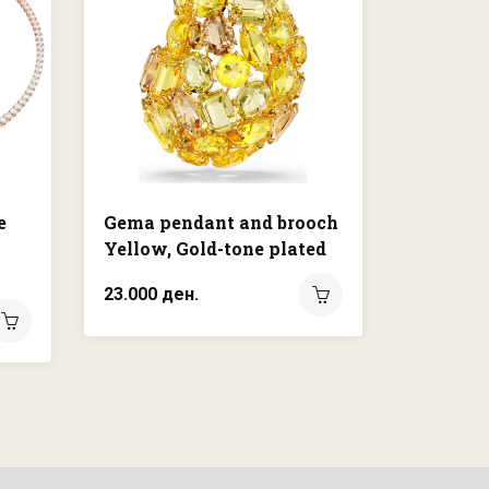
e
Gema pendant and brooch
Idyllia 
Yellow, Gold-tone plated
White, 
plated
23.000 ден.
9.450 де