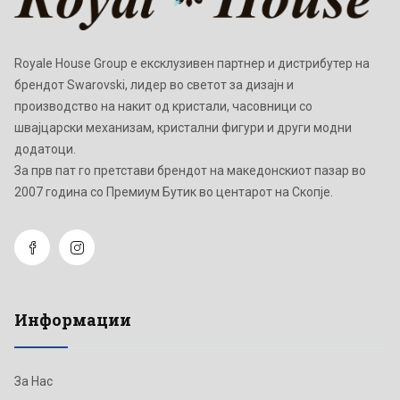
Royale House Group е ексклузивен партнер и дистрибутер на
брендот Swarovski, лидер во светот за дизајн и
производство на накит од кристали, часовници со
швајцарски механизам, кристални фигури и други модни
додатоци.
Зa прв пат го претстави брендот на македонскиот пазар во
2007 година со Премиум Бутик во центарот на Скопје.
Информации
За Нас