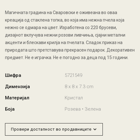
Магичната градина на Сваровски е оживеана во оваа
креација од стаклена топка, во која има нежна пчела која
нежно се одмара на цвет. Изработена со 220 брусеви,
дизајнот вклучува нежни розови ливчиња, сјајни метални
акценти и блескави крилја на пчелата. Сладок приказ на
природата што претставува прекрасен подарок. Декоративен
предмет. Не е играчка. Не е погодно за деца под 15 години.
Шифра
5721549
Димензија
8 x 8 x 7.3 cm
Материјал
Kристал
Боја
Розева • Зелена
Провери достапност во продавниците