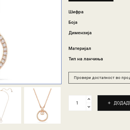
Шифра
Боја
Димензија
Материјал
Тип на ланчиња
Провери достапност во пр
ДОДАД