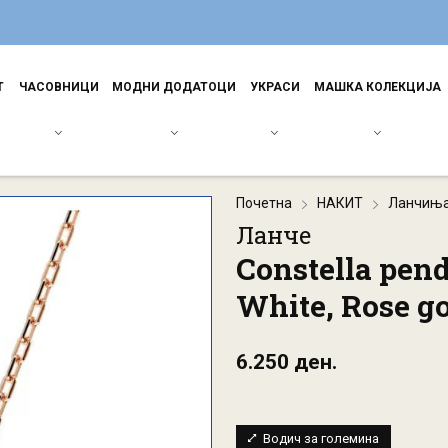
Т
ЧАСОВНИЦИ
МОДНИ ДОДАТОЦИ
УКРАСИ
МАШКА КОЛЕКЦИЈА
Почетна
НАКИТ
Ланчињ
Ланче
Constella pend
White, Rose go
6.250 ден.
Водич за големина