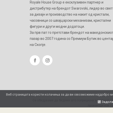
Royale House Group е ексклузивен партнер и
дистрибутер на брендот Swarovski, лидер во свет
за дизајн и производство на накит од кристали,
часовници со швајцарски механизам, кристални
фигури и други модни додатоци.
Зa прв пат го претстави брендот на македонскио
пазар во 2007 година со Премиум Бутик во цента
на Скопје.
Веб страницата користи колачиња за да ви овозможиме најдобро мо
Се обидуваме да бидеме што попрецизни во описот на
Задолж
производи кои се