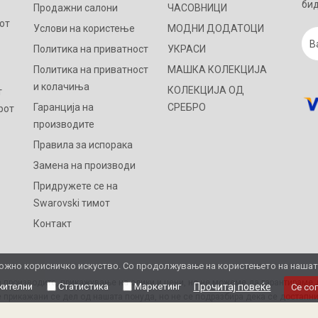
бид
Продажни салони
ЧАСОВНИЦИ
от
Услови на користење
МОДНИ ДОДАТОЦИ
Политика на приватност
УКРАСИ
Политика на приватност
МАШКА КОЛЕКЦИЈА
и колачиња
КОЛЕКЦИЈА ОД
т
Гаранција на
СРЕБРО
рот
производите
Правила за испорака
Замена на производи
Придружете се на
Swarovski тимот
Контакт
жно корисничко искуство. Со продолжување на користењето на нашата 
 производите, прикажување на слики и цени, но не можеме да гарантираме д
ителни
Статистика
Маркетинг
Прочитај повеќе
Се со
 прикажани се дел од нашата понуда, но не се подразбира дека се достапни
Ви благодариме на разбирањето