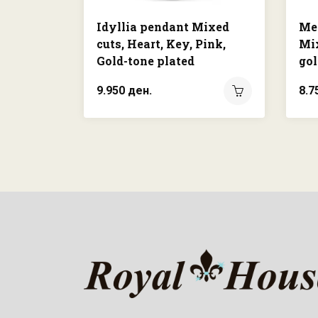
Idyllia pendant Mixed
Me
cuts, Heart, Key, Pink,
Mix
Gold-tone plated
gol
9.950 ден.
8.7