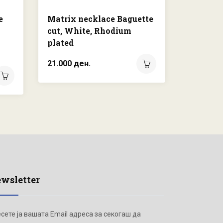
e
Matrix necklace Baguette
Matrix 
cut, White, Rhodium
cut, Wh
plated
plated
21.000 ден.
28.000 д
wsletter
сете ја вашата Email адреса за секогаш да