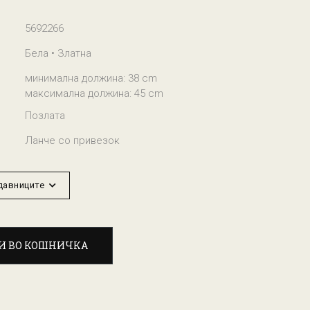
5692266
Бела • Златна
минимална должина: 38 cm
максимална должина: 45 cm
Позлата
Ланче со привезок
одавниците
И ВО КОШНИЧКА