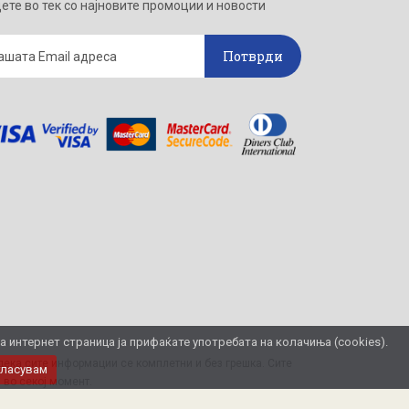
ете во тек со најновите промоции и новости
Потврди
интернет страница ја прифаќате употребата на колачиња (cookies).
ека сите информации се комплетни и без грешка. Сите
гласувам
 во секој момент.