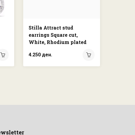
Stilla Attract stud
Mesmera
earrings Square cut,
Marquis
White, Rhodium plated
Rhodium
4.250 ден.
12.500 д
wsletter