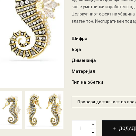
кое е уметнички изработено од
Целокупниот ефект на убавина 
златен тон. Инспиративен подар
Шифра
Боја
Димензија
Материјал
Тип на обетки
Провери достапност во пр
ДОДАД