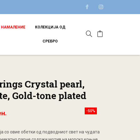
НАМАЛЕНИЕ
КОЛЕКЦИЈА ОД
СРЕБРО
rrings Crystal pearl,
e, Gold-tone plated
-50%
ен.
ја со овие обетки од подводниот свет на чудата
 уникатно парче содржи мотив на морско коњче