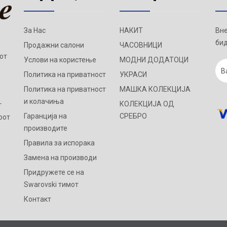
За Нас
НАКИТ
Вне
бид
Продажни салони
ЧАСОВНИЦИ
от
Услови на користење
МОДНИ ДОДАТОЦИ
Политика на приватност
УКРАСИ
Политика на приватност
МАШКА КОЛЕКЦИЈА
и колачиња
КОЛЕКЦИЈА ОД
т
Гаранција на
СРЕБРО
рот
производите
Правила за испорака
Замена на производи
Придружете се на
Swarovski тимот
Контакт