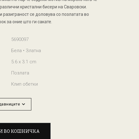
 различни кристални бисери на Сваровски.
и разиграност се доловува со позлатата во
ок за оние што ги сакате.
5690097
Бела • Златна
5.6 x 3.1 cm
Позлата
Клип обетки
одавниците
И ВО КОШНИЧКА