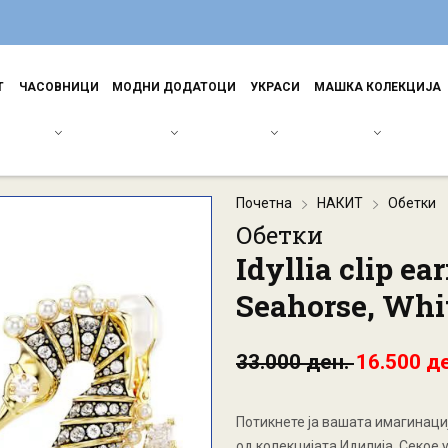
Т
ЧАСОВНИЦИ
МОДНИ ДОДАТОЦИ
УКРАСИ
МАШКА КОЛЕКЦИЈА
Почетна
НАКИТ
Обетки
Обетки
Idyllia clip ea
Seahorse, Whit
33.000 ден.
16.500 д
Потикнете ја вашата имагинаци
од колекцијата Идилија. Секое