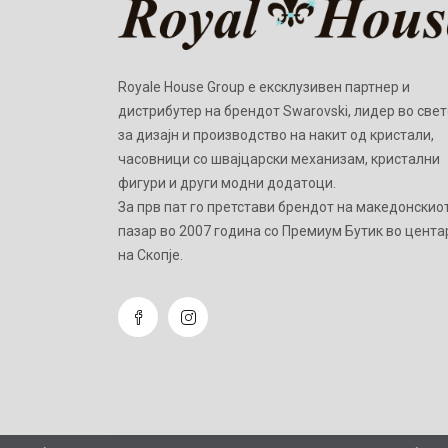
Royale House Group е ексклузивен партнер и
дистрибутер на брендот Swarovski, лидер во свет
за дизајн и производство на накит од кристали,
часовници со швајцарски механизам, кристални
фигури и други модни додатоци.
Зa прв пат го претстави брендот на македонскио
пазар во 2007 година со Премиум Бутик во цента
на Скопје.