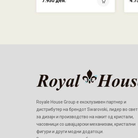
7.950 ден.
4.7
Royale House Group е ексклузивен партнер и
дистрибутер на брендот Swarovski, лидер во свет
за дизајн и производство на накит од кристали,
часовници со швајцарски механизам, кристални
фигури и други модни додатоци.