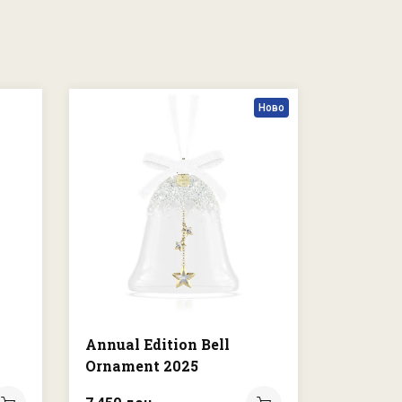
Ново
Annual Edition Bell
Holiday
Ornament 2025
Ball Or