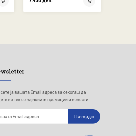
7.450 ден.
2.450 де
wsletter
сете ја вашата Email адреса за секогаш да
ете во тек со најновите промоции и новости
Потврди