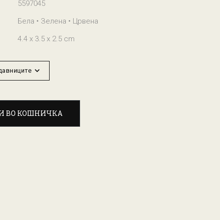
5597045
Бела • Зелена • Црвена
4.4 x 3.5 x 2.5 cm
одавниците
И ВО КОШНИЧКА