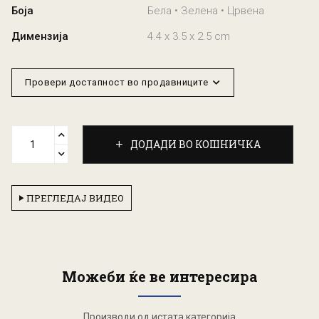
Боја
Бела • Зелена • Црвена
Димензија
4.4 x 3.5 x 2.5 cm
Провери достапност во продавниците
ДОДАДИ ВО КОШНИЧКА
ПРЕГЛЕДАЈ ВИДЕО
Можеби ќе ве интересира
Производи од истата категорија