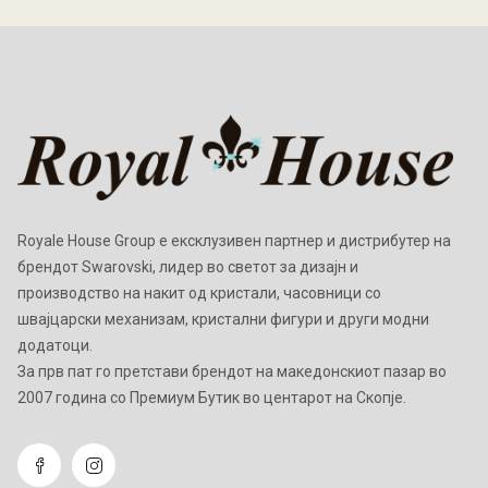
Royale House Group е ексклузивен партнер и дистрибутер на
брендот Swarovski, лидер во светот за дизајн и
производство на накит од кристали, часовници со
швајцарски механизам, кристални фигури и други модни
додатоци.
Зa прв пат го претстави брендот на македонскиот пазар во
2007 година со Премиум Бутик во центарот на Скопје.